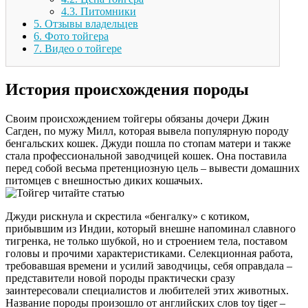
4.3.
Питомники
5.
Отзывы владельцев
6.
Фото тойгера
7.
Видео о тойгере
История происхождения породы
Своим происхождением тойгеры обязаны дочери Джин
Сагден, по мужу Милл, которая вывела популярную породу
бенгальских кошек. Джуди пошла по стопам матери и также
стала профессиональной заводчицей кошек. Она поставила
перед собой весьма претенциозную цель – вывести домашних
питомцев с внешностью диких кошачьих.
Джуди рискнула и скрестила «бенгалку» с котиком,
прибывшим из Индии, который внешне напоминал славного
тигренка, не только шубкой, но и строением тела, поставом
головы и прочими характеристиками. Селекционная работа,
требовавшая времени и усилий заводчицы, себя оправдала –
представители новой породы практически сразу
заинтересовали специалистов и любителей этих животных.
Название породы произошло от английских слов toy tiger –