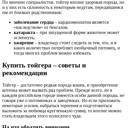
По мнению специалистов, тойгер вполне здоровая порода, но
и у них есть склонность к некоторым недугам, передавшимся
им от близких родственников:
заболевание сердца
– кардиомиопатия является
«наследством» от бенгалов;
катаракта
– при запущенной форме животное может
ослепнуть;
ожирение
– владельцу стоит следить за тем, что, и в
каких количествах потребляет необычный питомец, и
тогда многих проблем можно избежать.
Купить тойгера – советы и
рекомендации
Тойгер – достаточно редкая порода кошек, и приобретение
котенка может вызвать ряд проблем. Прежде всего, не в
каждом российском городе имеются особи данной породы, не
говоря уже о питомниках и заводчиках. Но если приложить
некоторые усилия, набраться терпения и подготовиться
выложить за любимца кругленькую сумму, то вполне можно
стать владельцем этого полосатого чуда.
На что обратить внимание