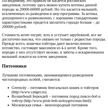
По-видимому, это правило не касается российских
заводчиков, поэтому здесь можно купить котенка данной
породы за 20000-60000 рублей. Но это касается малышей,
исключенных из разведения и шоу-программы. За котика,
допущенного к размножению, с хорошими стандартными
характеристиками придется заплатить гораздо больше – до
200000 рублей.
Стоимость котят-тигрят, хоть и уступает зарубежной, все же
достаточно высока, что связано не только с редкостью породы.
Прежде всего, кошечки-тойгеры дают малочисленное
потомство, состоящее максимум из 4-х котят. Кроме того,
нередко у них отсутствует молоко, и заботы о вскармливании
малышей ложатся на плечи заводчиков.
Питомники
Лучшими питомниками, занимающимися разведением
чистопородных особей, считаются:
Greencity – питомник бенгальских кошек и тойгеров
(http://www.catiger.ru);
Волшебный Берендей – питомник пород пикси-боб и
тойгер (http://www.pixie-bob.su/toygers/onas.html);
Московская семья – монопородный питомник