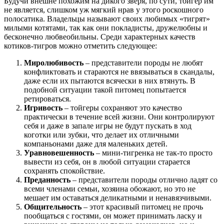
Будучи внешне похожим на дикого зверя, по сути, тойгер им
не является, слишком уж мягкий нрав у этого роскошного
полосатика. Владельцы называют своих любимых «тигрят»
милыми котятами, так как они покладисты, дружелюбны и
бесконечно любвеобильны. Среди характерных качеств
котиков-тигров можно отметить следующее:
Миролюбивость
– представители породы не любят
конфликтовать и стараются не ввязываться в скандалы,
даже если их пытаются всячески в них втянуть. В
подобной ситуации такой питомец попытается
ретироваться.
Игривость
– тойгеры сохраняют это качество
практически в течение всей жизни. Они контролируют
себя и даже в запале игры не будут пускать в ход
коготки или зубки, что делает их отличными
компаньонами даже для маленьких детей.
Уравновешенность
– мини-тигренка не так-то просто
вывести из себя, он в любой ситуации старается
сохранять спокойствие.
Преданность
– представители породы отлично ладят со
всеми членами семьи, хозяина обожают, но это не
мешает им оставаться деликатными и ненавязчивыми.
Общительность
– этот красивый питомец не прочь
пообщаться с гостями, он может принимать ласку и