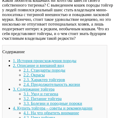
Какой любитель кошачьих ни хотел бы завести своего
собственного тигренка? С выведением кошек породы тойгер
у людей появился реальный шанс стать владельцем мини-
полосатика с тигриной внешностью и повадками ласковой
мурки. Конечно, стоит такое удовольствие недешево, но это
нисколько не отпугивает потенциальных хозяев, а лишь
подогревает интерес к редким, необычным кошкам. Что из
себя представляют тойгеры, и о чем стоит знать будущим
счастливым владельцам такой редкости?
Содержание
1.
История происхождения породы
2.
Описание и внешний вид
2.1.
Стандарты породы
2.2.
Окрасы
2.3.
Характер тойгеров
2.4.
Продолжительность жизни
3.
Содержание тойгера
3.1.
Уход и гигиена
3.2.
Питание тойгера
3.3.
Болезни и породные пороки
4.
Купить тойгера – советы и рекомендации
4.1.
На что обратить внимание
4.2.
Цена тойгера