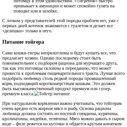
питомцу в этом удовольствии. «Тигренок» быстро
привыкает к амуниции и может спокойно гулять на
поводке или в шлейке.
С лотком у представителей этой породы проблем нет, уже с
первых дней котенок знакомится с туалетом и делает все
«делишки» только в него.
Питание тойгера
Сами кошки-тигры неприхотливы и будут кушать все, что
предлагает хозяин. Однако последнему стоит быть
повнимательнее с подбором рациона для мурчащего друга,
так как эти питомцы склонны к перееданию, что может
привести к проблемам пищеварительного тракта. Лучше всего
подобрать любимцу столь редкой породы промышленный
корм, подходящий короткошерстным кошкам. Это должен
быть высококачественный продукт премиум или супер-
премиум класса.
При натуральном кормлении важно учитывать, что тойгерам
очень вредно есть жирное мясо и рыбу. Основа рациона
любимца должна состоять из постной говядины, курятины,
крольчатины, индейки, телятины. Мясо можно давать в сыром
виде – филе режется на кусочки и обдается крутым кипятком