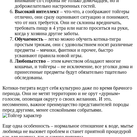
внимание со стороны не только домочадцев, но и
доброжелательно настроенных гостей.
Высокий интеллект
– что-что, а соображают тойгеры
отлично, они сразу оценивают ситуацию и понимают,
что от них требуется. Они не склонны вредничать,
требовать пищу в 4 утра или нагло проситься на руки,
когда у хозяина другие заботы.
Обучаемость
– легко можно обучить котика-тигра
простым трюкам, они с удовольствием носят различные
предметы – мячики, фантики и прочее, быстро
усваивают правила новой игры.
Любопытство
– этим качеством обладают многие
кошачьи, и тойгеры – не исключение, все уголки дома и
принесенные предметы будут обязательно тщательно
обследованы.
Котики-тигрята ведут себя культурно даже по время брачного
периода. Они не метят территорию и не орут «дурным»
голосом, оповещая округу о своих желаниях. И это,
несомненно, важное преимущество представителей породы
перед другими, менее спокойными собратьями.
Еще одна особенность – нормальное отношение к воде, мытье
любимца не вызовет проблем и станет приятной процедурой
как для хозяина, так и самого питомца.