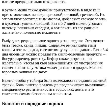
или же предварительно отваривается.
Крупы в меню также должны присутствовать в виде каш,
приготовленных на воде – рисовой, овсяной, гречневой. Их
заправляют растительным маслом, добавляют свежую зелень
и кусочки тушеных овощей. Раз в 5-7 дней можно угощать
питомца говяжьим сердцем, а вот печень из его рациона
желательно полностью исключить.
Рыбу дают редко, не чаще одного раза в неделю. Это может
быть треска, сайда, пикша. Сырая же речная рыба этим
кошкам очень вредна, и ее питомцу лучше не давать. Раз в 3-4
дня любимцу можно предлагать кисломолочные продукты –
йогурт, варенец, ряженку. Кефир также разрешен, но
желательно, чтобы он был залежавшимся, от употребления
свежего напитка у котика может развиться диарея. Молоко
взрослым кошкам не дают.
Важно, чтобы у тойгера была возможность поедания зеленой
травки. Большинство владельцев предпочитают высаживать
специальную растительность в горшочках дома, и это
считается самым безопасным вариантом.
Болезни и породные пороки