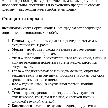
мини-тигры обладают уравновешенным характером, они
любвеобильны, позитивны и бесконечно преданны своему
хозяину – настоящая мечта любителей кошек.
Стандарты породы
Фелинологическая организация Тiса предлагает следующее
описание чистопородных особей:
Голова
– удлиненная, среднего размера, с четкими,
округлыми контурами.
Морда
– по форме похожа на перевернутое сердце – от
лобной части к вибриссам.
Уши
– небольшие, с закругленными кончиками, виски и
ушные раковины покрыты густым мехом, кисточки
отсутствуют.
Глаза
– среднего размера или чуть меньше, округлые,
верхние веки чуть опущены, посадка глубокая, радужка
яркого, насыщенного цвета.
Нос
– удлиненный, закругленной формы, кончик
расширяется.
Тело
– пропорциональное, хорошо обмускуленное,
атлетическое, контуры плавные, с крепкой шеей и
широкой грудной клеткой.
Конечности
– сильные, длина средняя, подушечки