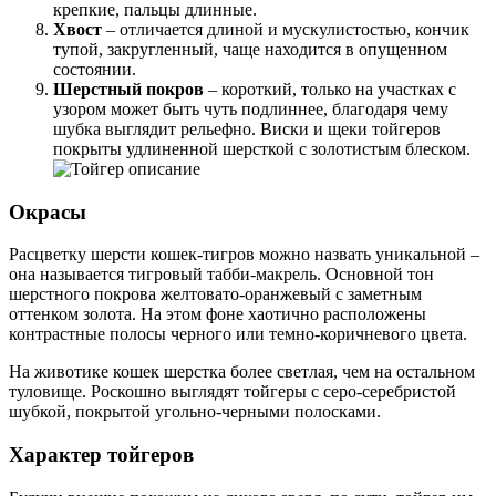
крепкие, пальцы длинные.
Хвост
– отличается длиной и мускулистостью, кончик
тупой, закругленный, чаще находится в опущенном
состоянии.
Шерстный покров
– короткий, только на участках с
узором может быть чуть подлиннее, благодаря чему
шубка выглядит рельефно. Виски и щеки тойгеров
покрыты удлиненной шерсткой с золотистым блеском.
Окрасы
Расцветку шерсти кошек-тигров можно назвать уникальной –
она называется тигровый табби-макрель. Основной тон
шерстного покрова желтовато-оранжевый с заметным
оттенком золота. На этом фоне хаотично расположены
контрастные полосы черного или темно-коричневого цвета.
На животике кошек шерстка более светлая, чем на остальном
туловище. Роскошно выглядят тойгеры с серо-серебристой
шубкой, покрытой угольно-черными полосками.
Характер тойгеров