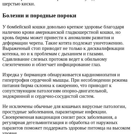
шерстью киски.
Болезни и породные пороки
У бомбейской кошки довольно крепкое здоровье благодаря
наличию крови американской гладкошерстной кошки, но
кровь бирмы может привести к аномалиям развития и
деформации черепа. Такие котята подлежат уничтожению.
Выраженный стоп приводит не только к дисквалификации
котенка, но и к проблемам с дыханием и глазами.
Сдавливание слезных протоков ведет к обильному
слезотечению и облегчает инфицирование глаз.
Изредка у бирманцев обнаруживается кардиомиопатия и
гипертрофия сердечной мышцы. При несоблюдении режима
питания бирма склонна к ожирению, что приводит к
сопутствующим патологиям опорно-двигательной,
эндокринной и сердечно-сосудистой систем.
Не исключены обычные для кошачьих вирусные патологии,
простудные заболевания, паразитарные инфекции.
Своевременная вакцинация снизит риск заболевания, а
регулярная дегельминтизация и обработка от наружных
паразитов поможет поддержать здоровье питомца на высоком
уровне.