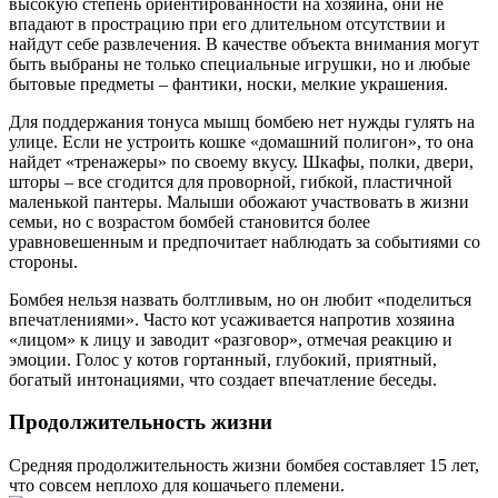
высокую степень ориентированности на хозяина, они не
впадают в прострацию при его длительном отсутствии и
найдут себе развлечения. В качестве объекта внимания могут
быть выбраны не только специальные игрушки, но и любые
бытовые предметы – фантики, носки, мелкие украшения.
Для поддержания тонуса мышц бомбею нет нужды гулять на
улице. Если не устроить кошке «домашний полигон», то она
найдет «тренажеры» по своему вкусу. Шкафы, полки, двери,
шторы – все сгодится для проворной, гибкой, пластичной
маленькой пантеры. Малыши обожают участвовать в жизни
семьи, но с возрастом бомбей становится более
уравновешенным и предпочитает наблюдать за событиями со
стороны.
Бомбея нельзя назвать болтливым, но он любит «поделиться
впечатлениями». Часто кот усаживается напротив хозяина
«лицом» к лицу и заводит «разговор», отмечая реакцию и
эмоции. Голос у котов гортанный, глубокий, приятный,
богатый интонациями, что создает впечатление беседы.
Продолжительность жизни
Средняя продолжительность жизни бомбея составляет 15 лет,
что совсем неплохо для кошачьего племени.