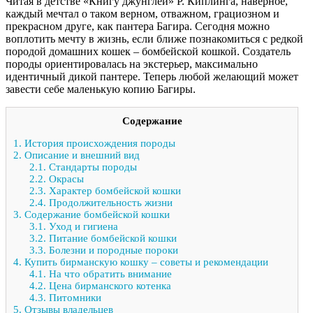
Читая в детстве «Книгу джунглей» Р. Киплинга, наверное,
каждый мечтал о таком верном, отважном, грациозном и
прекрасном друге, как пантера Багира. Сегодня можно
воплотить мечту в жизнь, если ближе познакомиться с редкой
породой домашних кошек – бомбейской кошкой. Создатель
породы ориентировалась на экстерьер, максимально
идентичный дикой пантере. Теперь любой желающий может
завести себе маленькую копию Багиры.
Содержание
1.
История происхождения породы
2.
Описание и внешний вид
2.1.
Стандарты породы
2.2.
Окрасы
2.3.
Характер бомбейской кошки
2.4.
Продолжительность жизни
3.
Содержание бомбейской кошки
3.1.
Уход и гигиена
3.2.
Питание бомбейской кошки
3.3.
Болезни и породные пороки
4.
Купить бирманскую кошку – советы и рекомендации
4.1.
На что обратить внимание
4.2.
Цена бирманского котенка
4.3.
Питомники
5.
Отзывы владельцев