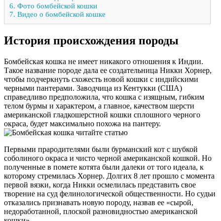
6.
Фото бомбейской кошки
7.
Видео о бомбейской кошке
История происхождения породы
Бомбейская кошка не имеет никакого отношения к Индии.
Такое название породе дала ее создательница Никки Хорнер,
чтобы подчеркнуть схожесть новой кошки с индийскими
черными пантерами. Заводчица из Кентукки (США)
справедливо предположила, что кошка с изящным, гибким
телом бурмы и характером, а главное, качеством шерсти
американской гладкошерстной кошки сплошного черного
окраса, будет максимально похожа на пантеру.
Первыми прародителями были бурманский кот с шубкой
соболиного окраса и чисто черной американской кошкой. Но
полученные в помете котята были далеки от того идеала, к
которому стремилась Хорнер. Долгих 8 лет прошло с момента
первой вязки, когда Никки осмелилась представить свое
творение на суд фелинологической общественности. Но судьи
отказались признавать новую породу, назвав ее «сырой,
недоработанной, плоской разновидностью американской
кошки».