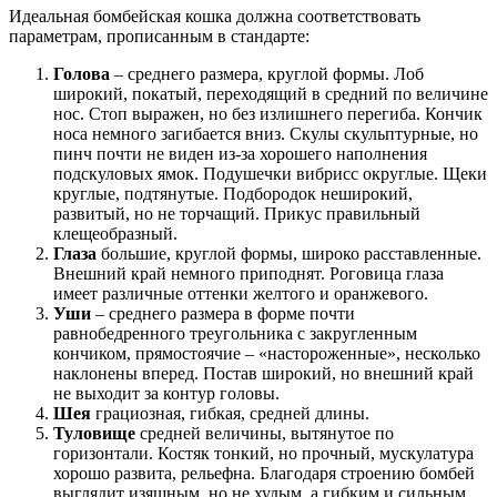
Идеальная бомбейская кошка должна соответствовать
параметрам, прописанным в стандарте:
Голова
– среднего размера, круглой формы. Лоб
широкий, покатый, переходящий в средний по величине
нос. Стоп выражен, но без излишнего перегиба. Кончик
носа немного загибается вниз. Скулы скульптурные, но
пинч почти не виден из-за хорошего наполнения
подскуловых ямок. Подушечки вибрисс округлые. Щеки
круглые, подтянутые. Подбородок неширокий,
развитый, но не торчащий. Прикус правильный
клещеобразный.
Глаза
большие, круглой формы, широко расставленные.
Внешний край немного приподнят. Роговица глаза
имеет различные оттенки желтого и оранжевого.
Уши
– среднего размера в форме почти
равнобедренного треугольника с закругленным
кончиком, прямостоячие – «настороженные», несколько
наклонены вперед. Постав широкий, но внешний край
не выходит за контур головы.
Шея
грациозная, гибкая, средней длины.
Туловище
средней величины, вытянутое по
горизонтали. Костяк тонкий, но прочный, мускулатура
хорошо развита, рельефна. Благодаря строению бомбей
выглядит изящным, но не худым, а гибким и сильным.