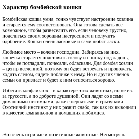
Характер бомбейской кошки
Бомбейская кошка умна, тонко чувствует настроение хозяина
и старается ему соответствовать. Она готова сделать все
возможное, чтобы развеселить его, если человеку грустно,
поделиться своим хорошим настроением и получить
одобрение. Кошки очень ласковые и сами любят ласки.
Любимое место – колени господина. Забираясь на них,
кошечка старается подставить голову и спинку под ладонь,
чтобы ее погладили, почесали, обласкали. Для бомбея хозяин
– центр вселенной, поэтому он будет встречать и провожать,
ходить следом, сидеть поближе к нему. Но и других членов
семьи он признает и будет к ним относиться хорошо.
Избегать конфликтов – в характере этих животных, но не из-
за трусости, а по доброте душевной. Они ладят со всеми
домашними питомцами, даже с пернатыми и грызунами.
Охотничий инстинкт у них развит слабо, так как их выводили
в качестве компаньонов и домашних любимцев.
Это очень игривые и позитивные животные. Несмотря на