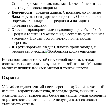
Спина широкая, ровная, покатая. Плечевой пояс и таз
почти одинаковой ширины.
Конечности
– средней длины. Стройные, но сильные.
Лапа округлая стандартного строения. Отклонение от
формулы: 5 пальцев на передних и 4 на задних –
причина выбраковки.
Хвост
— пропорционален туловищу, прямой, гибкий.
Средней толщины у основания, несколько сужающийся
к кончику. Покрыт густой плотно прилегающей
шерстью.
Шерсть
короткая, гладкая, плотно прилегающая, с
глянцевым блеском.
Котята рождаются с другой структурой шерсти, которая
изменяется после года в результате первой линьки. Малыши
выглядят пушистыми из-за мягкой и тонкой шерсти.
Окрасы
У бомбеев единственный цвет шерсти – глубокий, тотальный
черный. Недопустимы пятна, перепады цвета, тиккинг. У
малышей могут встречаться белые пятнышки, неравномерный
окрас остевого волоса, но после полугода котенок должен
стать чисто черным.