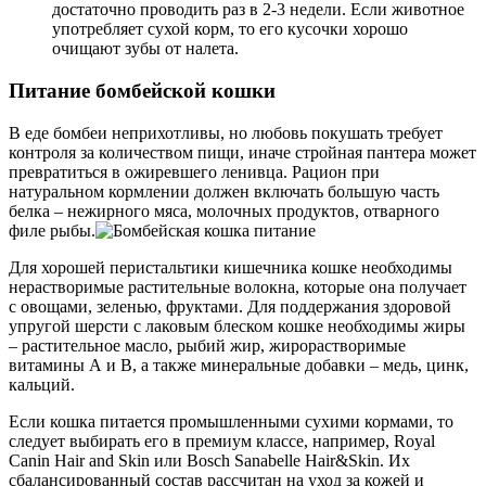
достаточно проводить раз в 2-3 недели. Если животное
употребляет сухой корм, то его кусочки хорошо
очищают зубы от налета.
Питание бомбейской кошки
В еде бомбеи неприхотливы, но любовь покушать требует
контроля за количеством пищи, иначе стройная пантера может
превратиться в ожиревшего ленивца. Рацион при
натуральном кормлении должен включать большую часть
белка – нежирного мяса, молочных продуктов, отварного
филе рыбы.
Для хорошей перистальтики кишечника кошке необходимы
нерастворимые растительные волокна, которые она получает
с овощами, зеленью, фруктами. Для поддержания здоровой
упругой шерсти с лаковым блеском кошке необходимы жиры
– растительное масло, рыбий жир, жирорастворимые
витамины А и В, а также минеральные добавки – медь, цинк,
кальций.
Если кошка питается промышленными сухими кормами, то
следует выбирать его в премиум классе, например, Royal
Canin Hair and Skin или Bosch Sanabelle Hair&Skin. Их
сбалансированный состав рассчитан на уход за кожей и