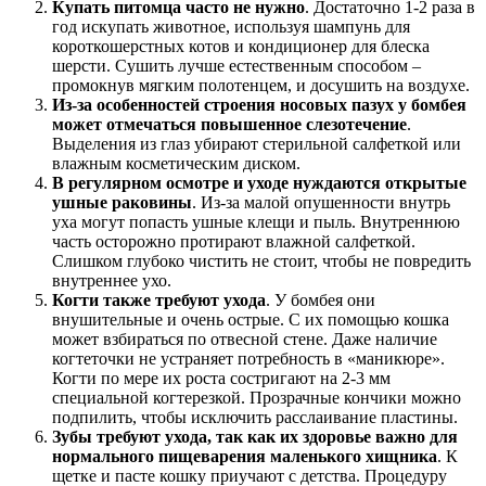
Купать питомца часто не нужно
. Достаточно 1-2 раза в
год искупать животное, используя шампунь для
короткошерстных котов и кондиционер для блеска
шерсти. Сушить лучше естественным способом –
промокнув мягким полотенцем, и досушить на воздухе.
Из-за особенностей строения носовых пазух у бомбея
может отмечаться повышенное слезотечение
.
Выделения из глаз убирают стерильной салфеткой или
влажным косметическим диском.
В регулярном осмотре и уходе нуждаются открытые
ушные раковины
. Из-за малой опушенности внутрь
уха могут попасть ушные клещи и пыль. Внутреннюю
часть осторожно протирают влажной салфеткой.
Слишком глубоко чистить не стоит, чтобы не повредить
внутреннее ухо.
Когти также требуют ухода
. У бомбея они
внушительные и очень острые. С их помощью кошка
может взбираться по отвесной стене. Даже наличие
когтеточки не устраняет потребность в «маникюре».
Когти по мере их роста состригают на 2-3 мм
специальной когтерезкой. Прозрачные кончики можно
подпилить, чтобы исключить расслаивание пластины.
Зубы требуют ухода, так как их здоровье важно для
нормального пищеварения маленького хищника
. К
щетке и пасте кошку приучают с детства. Процедуру