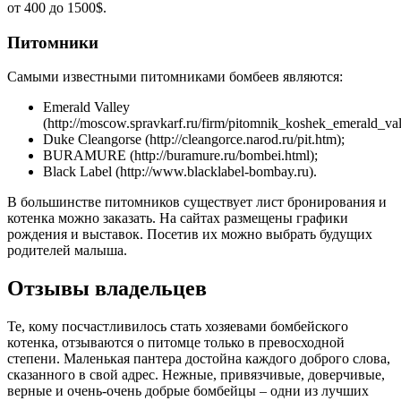
от 400 до 1500$.
Питомники
Самыми известными питомниками бомбеев являются:
Emerald Valley
(http://moscow.spravkarf.ru/firm/pitomnik_koshek_emerald_val
Duke Cleangorse (http://cleangorce.narod.ru/pit.htm);
BURAMURE (http://buramure.ru/bombei.html);
Black Label (http://www.blacklabel-bombay.ru).
В большинстве питомников существует лист бронирования и
котенка можно заказать. На сайтах размещены графики
рождения и выставок. Посетив их можно выбрать будущих
родителей малыша.
Отзывы владельцев
Те, кому посчастливилось стать хозяевами бомбейского
котенка, отзываются о питомце только в превосходной
степени. Маленькая пантера достойна каждого доброго слова,
сказанного в свой адрес. Нежные, привязчивые, доверчивые,
верные и очень-очень добрые бомбейцы – одни из лучших