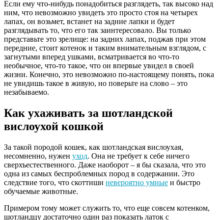
Если ему что-нибудь понадобиться разглядеть, так высоко над
ним, что невозможно увидеть это просто стоя на четырех
лапах, он возьмет, встанет на задние лапки и будет
разглядывать то, что его так заинтересовало. Вы только
представьте это зрелище: на задних лапах, поджав при этом
передние, стоит котенок и таким внимательным взглядом, с
загнутыми вперед ушками, всматривается во что-то
необычное, что-то такое, что он впервые увидел в своей
жизни. Конечно, это невозможно по-настоящему понять, пока
не увидишь такое в живую, но поверьте на слово – это
незабываемо.
Как ухаживать за шотландской
вислоухой кошкой
За такой породой кошек, как шотландская вислоухая,
несомненно, нужен
уход
. Она не требует к себе ничего
сверхъестественного. Даже наоборот – я бы сказала, что это
одна из самых беспроблемных пород в содержании. Это
следствие того, что скоттиши
невероятно умные
и быстро
обучаемые животные.
Примером тому может служить то, что еще совсем котенком,
шотландцу достаточно один раз показать латок с