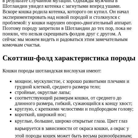
в результате случайной мутации. Однажды мужчина в
Шотландии увидел котенка с загнутыми вперед ушами.
Вскоре кошка родила котенка, которого он купил. Он начал
экспериментировать над новой породой и столкнулся с
проблемой: у кошки нарушен опорно-двигательный аппарат.
Поэтому породу запретили в Шотландии до тех пор, пока не
поняли, что нельзя скрещивать фолдов друг с другом. А
сейчас мы можем видеть и радоваться этим замечательным
комочкам счастья.
Скоттиш-фолд характеристика породы
Кошки породы шотландская вислоухая имеют:
мощное, мускулистое, с хорошо развитыми плечами и
грудной клеткой, среднего размера тело;
стройные, округлые лапы;
соответствующий размерам кошки, от среднего до
длинного размера, гибкий, сужающийся к концу хвост;
круглую, с крепкими челюстями и подбородком голову;
короткий, широкий нос;
круглые, большие, широко открытые глаза.
Цвет глаз
варьируется в зависимости от окраса кошки, а окрас у
этой породы кошек может быть весьма разнообразным;