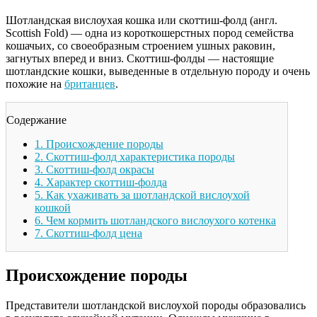
Шотландская вислоухая кошка или скоттиш-фолд (англ.
Scottish Fold) — одна из короткошерстных пород семейства
кошачьих, со своеобразным строением ушных раковин,
загнутых вперед и вниз. Скоттиш-фолды — настоящие
шотландские кошки, выведенные в отдельную породу и очень
похожие на
британцев
.
Содержание
1.
Происхождение породы
2.
Скоттиш-фолд характеристика породы
3.
Скоттиш-фолд окрасы
4.
Характер скоттиш-фолда
5.
Как ухаживать за шотландской вислоухой
кошкой
6.
Чем кормить шотландского вислоухого котенка
7.
Скоттиш-фолд цена
Происхождение породы
Представители шотландской вислоухой породы образовались