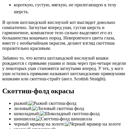
короткую, густую, мягкую,
не прилегающую
к телу
шерсть.
В целом шотландский вислоухий кот выглядит довольно
симпатично. Загнутые вперед уши, густая шерсть и
гармоничное, компактное тело сильно выделяют его из
большинства кошачьих пород. Невероятного цвета глаза,
вместе с необычайным окрасом, делают взгляд скоттиша
поразительно красивым.
Забавно то, что котята шотландской вислоухой кошки
рождаются с прямыми ушами и лишь через три-четыре недели
у некоторых уши становятся загнутыми вперед. У тех, у кого
уши остались прямыми называют шотландскими прямоухими
кошками или скоттиш-страйт (англ. Scottish Straight).
Скоттиш-фолд окрасы
рыжий;
лиловый;
шоколадный;
шиншилла;
черный мрамор на золоте;