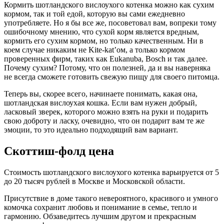
Кормить шотландского вислоухого котенка можно как сухим
кормом, так и той едой, которую вы сами ежедневно
употребляете. Но я бы все же, посоветовал вам, вопреки тому
ошибочному мнению, что сухой корм является вредным,
кормить его сухим кормом, но только качественным. Ни в
коем случае никаким не Kite-kat’ом, а только кормом
проверенных фирм, таких как Eukanuba, Bosch и так далее.
Почему сухим? Потому, что он полезней, да и вы наверняка
не всегда сможете готовить свежую пищу для своего питомца.
Теперь вы, скорее всего, начинаете понимать, какая она,
шотландская вислоухая кошка. Если вам нужен добрый,
ласковый зверек, которого можно взять на руки и подарить
свою доброту и ласку, очевидно, что он подарит вам те же
эмоции, то это идеально подходящий вам вариант.
Скоттиш-фолд цена
Стоимость шотландского вислоухого котенка варьируется от 5
до 20 тысяч рублей в Москве и Московской области.
Присутствие в доме такого невероятного, красивого и умного
комочка сохранит любовь и понимание в семье, тепло и
гармонию. Обзаведитесь лучшим другом и прекрасным