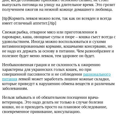
выпускать питомца на улицу на длительное время. Это грозит
получением ожогов на нежной кожице домашнего любимца.
[tip]Кормить левкоя можно всем, так как он всеяден и всегда
имеет отличный аппетит.[/tip]
Свежая рыбка, отварное мясо или приготовленное в
пароварке, каша, овощные супы и пюре – кошка съест всегда с
удовольствием. Иногда можно воспользоваться и сухими
витаминизированными кормами, кошачьими консервами, но
не надо их держать за основу в питании. Чем разнообразнее и
полезнее будет меню левкоя, тем здоровее он будет.
Необыкновенная грация и не склонность к ожирению
характерны для украинских голых кошек, но при
совершенной пассивности и не соблюдении
рационального
питания
левкой может заработать лишние кожные складки,
которые приведут к нарушению обмена веществ и различным
заболеваниям.
Нельзя забывать и об обязательном посещении врача-
ветеринара. Это надо делать не только в случае болезни
кошки, но и приходить просто на плановое обследование,
своевременное прививание, консультацию.