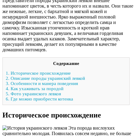
Представители породы украинский левкой внешне
напоминают цветок, в честь которого их и назвали. Они такие
же нежные, легкие, с бархатной и мягкой кожей и
незаурядной внешностью. Ярко выраженный половой
диморфизм позволяет с легкостью определить самца и
самочку. Изысканная утонченность и кроткий нрав
напоминает украинских девушек, а величавая горделивая
осанка выдает удалых казаков. Замечательный характер,
присущий левкоям, делает их популярными в качестве
домашних питомцев.
Содержание
1.
Историческое происхождение
2.
Описание породы украинский левкой
3.
Особенности и манера поведения
4.
Как ухаживать за породой
5.
Фото украинского левкоя
6.
Где можно приобрести котенка
Историческое происхождение
Эта порода вислоухих
сравнительно молодая. Появилась совсем недавно, не больше