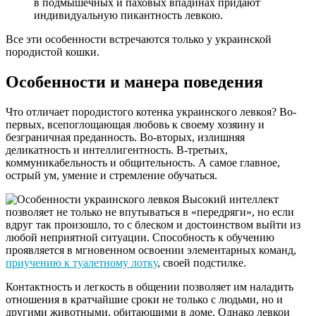
в подмышечных и паховых впадинах придают
индивидуальную пикантность левкою.
Все эти особенности встречаются только у украинской
породистой кошки.
Особенности и манера поведения
Что отличает породистого котенка украинского левкоя? Во-
первых, всепоглощающая любовь к своему хозяину и
безграничная преданность. Во-вторых, излишняя
деликатность и интеллигентность. В-третьих,
коммуникабельность и общительность. А самое главное,
острый ум, умение и стремление обучаться.
Высокий интеллект
позволяет не только не впутываться в «передряги», но если
вдруг так произошло, то с блеском и достоинством выйти из
любой неприятной ситуации. Способность к обучению
проявляется в мгновенном освоении элементарных команд,
приучению к туалетному лотку
, своей подстилке.
Контактность и легкость в общении позволяет им наладить
отношения в кратчайшие сроки не только с людьми, но и
другими животными, обитающими в доме. Однако левкои