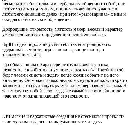
несколько требовательны в вербальном общении с собой, они
любят ходить за хозяином, принимать активное участие в
любых его домашних делах, при этом «разговаривая» с ним и
ожидая ответа на свое обращение.
Добродушие, открытость, мягкость манер, веселый характер
умело сочетаются с определенной решительностью.
[tip]Ни одна порода не умеет себя так контролировать,
сдерживать эмоции, агрессивность, капризность, и
злопамятность.[/tip]
Преобладающим в характере питомца является ласка,
нежность, спокойствие и умение держать себя. Такой левкой
будет часами сидеть и ждать, когда хозяин обратит на него
внимание. Он может только нежно коснуться лапкой, открыто
заглянуть в глаза, лизнуть руку теплым шершавым язычком. В
таком случае любой человек, даже самый «черствый», просто
«растает» от затапливающей его нежности.
Эти мягкие и бархатистые создания не стесняются проявлять
свои чувства и дарить их окружающим их людям.