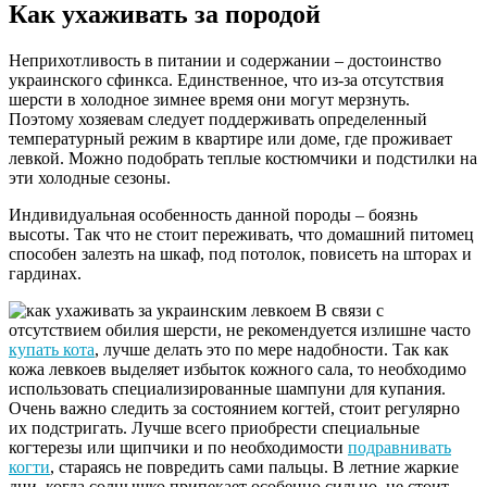
Как ухаживать за породой
Неприхотливость в питании и содержании – достоинство
украинского сфинкса. Единственное, что из-за отсутствия
шерсти в холодное зимнее время они могут мерзнуть.
Поэтому хозяевам следует поддерживать определенный
температурный режим в квартире или доме, где проживает
левкой. Можно подобрать теплые костюмчики и подстилки на
эти холодные сезоны.
Индивидуальная особенность данной породы – боязнь
высоты. Так что не стоит переживать, что домашний питомец
способен залезть на шкаф, под потолок, повисеть на шторах и
гардинах.
В связи с
отсутствием обилия шерсти, не рекомендуется излишне часто
купать кота
, лучше делать это по мере надобности. Так как
кожа левкоев выделяет избыток кожного сала, то необходимо
использовать специализированные шампуни для купания.
Очень важно следить за состоянием когтей, стоит регулярно
их подстригать. Лучше всего приобрести специальные
когтерезы или щипчики и по необходимости
подравнивать
когти
, стараясь не повредить сами пальцы. В летние жаркие
дни, когда солнышко припекает особенно сильно, не стоит