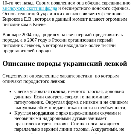
10-ти лет назад. Своим появлением она обязана скрещиванию
вислоухого скоттиш фолда
и бесшерстного донского сфинкса.
Основательницей украинских левкоев является фелинолог
Бирюкова Е.В., которая в данный момент владеет огромным
питомником в Киеве.
В январе 2004 года родился на свет первый представитель
породы, а в 2007 году в России организовали первый
питомник левкоев, в котором находилось более тысячи
представителей породы.
Описание породы украинский левкой
Существуют определенные характеристики, по которым
отличают породистого левкоя:
Слегка угловатая
голова
, немного плоская, довольно
длинная. Если смотреть сверху, то напоминает
пятиугольник. Округлая форма с низким и не слишком
выпуклым лбом придает пикантности и необычности;
Круглая
мордашка
с ярко выраженными скулами и
необычными надбровными дугами занимает
практически треть головы. Спинка носа находится
параллельно верхней линии головы. Аккуратный, не