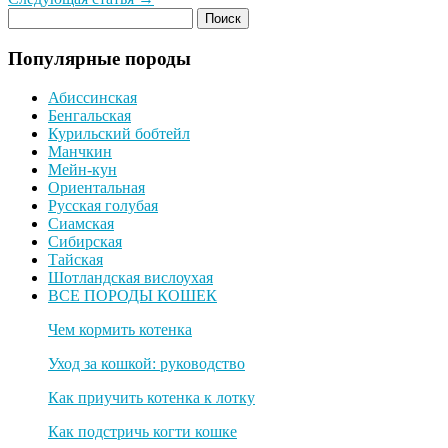
Популярные породы
Абиссинская
Бенгальская
Курильский бобтейл
Манчкин
Мейн-кун
Ориентальная
Русская голубая
Сиамская
Сибирская
Тайская
Шотландская вислоухая
ВСЕ ПОРОДЫ КОШЕК
Чем кормить котенка
Уход за кошкой: руководство
Как приучить котенка к лотку
Как подстричь когти кошке