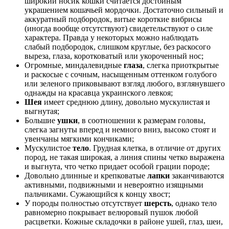
широкий носик кошки считается достойным
украшением кошачьей мордочки. Достаточно сильный и
аккуратный подбородок, витые короткие вибрисы
(иногда вообще отсутствуют) свидетельствуют о силе
характера. Правда у некоторых можно наблюдать
слабый подбородок, слишком круглые, без раскосого
выреза, глаза, коротковатый или укороченный нос;
Огромные, миндалевидные
глаза
, слегка приоткрытые
и раскосые с сочным, насыщенным оттенком голубого
или зеленого приковывают взгляд любого, взглянувшего
однажды на красавца украинского левкоя;
Шея
имеет среднюю длину, довольно мускулистая и
выгнутая;
Большие
ушки
, в соотношении к размерам головы,
слегка загнуты вперед и немного вниз, высоко стоят и
увенчаны мягкими кончиками;
Мускулистое
тело
. Грудная клетка, в отличие от других
пород, не такая широкая, а линия спины четко выражена
и выгнута, что четко придает особой грации породе;
Довольно длинные и крепковатые
лапки
заканчиваются
активными, подвижными и невероятно изящными
пальчиками. Сужающийся к концу хвост;
У породы полностью отсутствует
шерсть
, однако тело
равномерно покрывает велюровый пушок любой
расцветки. Кожные складочки в районе ушей, глаз, шеи,