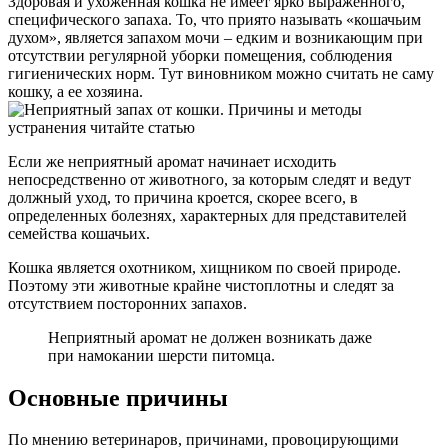
Здоровая и ухоженная кошка не имеет ярко выраженного,
специфического запаха. То, что приято называть «кошачьим
духом», является запахом мочи – едким и возникающим при
отсутствии регулярной уборки помещения, соблюдения
гигиенических норм. Тут виновником можно считать не саму
кошку, а ее хозяина.
Если же неприятный аромат начинает исходить
непосредственно от животного, за которым следят и ведут
должный уход, то причина кроется, скорее всего, в
определенных болезнях, характерных для представителей
семейства кошачьих.
Кошка является охотником, хищником по своей природе.
Поэтому эти животные крайне чистоплотны и следят за
отсутствием посторонних запахов.
Неприятный аромат не должен возникать даже
при намокании шерсти питомца.
Основные причины
По мнению ветеринаров, причинами, провоцирующими