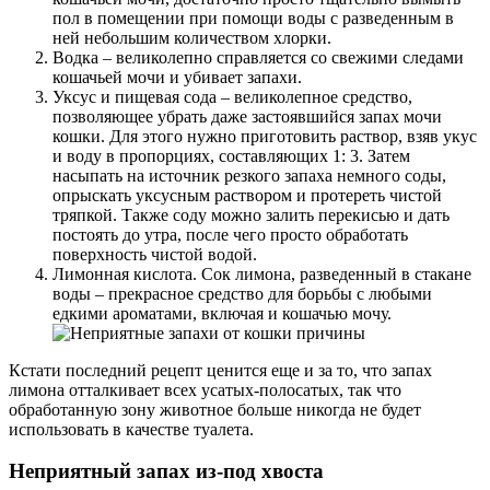
пол в помещении при помощи воды с разведенным в
ней небольшим количеством хлорки.
Водка – великолепно справляется со свежими следами
кошачьей мочи и убивает запахи.
Уксус и пищевая сода – великолепное средство,
позволяющее убрать даже застоявшийся запах мочи
кошки. Для этого нужно приготовить раствор, взяв укус
и воду в пропорциях, составляющих 1: 3. Затем
насыпать на источник резкого запаха немного соды,
опрыскать уксусным раствором и протереть чистой
тряпкой. Также соду можно залить перекисью и дать
постоять до утра, после чего просто обработать
поверхность чистой водой.
Лимонная кислота. Сок лимона, разведенный в стакане
воды – прекрасное средство для борьбы с любыми
едкими ароматами, включая и кошачью мочу.
Кстати последний рецепт ценится еще и за то, что запах
лимона отталкивает всех усатых-полосатых, так что
обработанную зону животное больше никогда не будет
использовать в качестве туалета.
Неприятный запах из-под хвоста