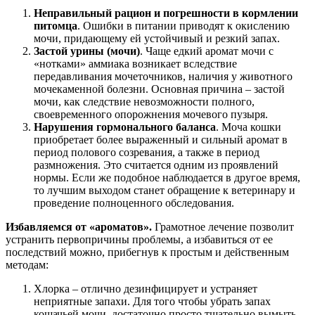
Неправильный рацион и погрешности в кормлении
питомца
. Ошибки в питании приводят к окислению
мочи, придающему ей устойчивый и резкий запах.
Застой урины (мочи)
. Чаще едкий аромат мочи с
«нотками» аммиака возникает вследствие
передавливания мочеточников, наличия у животного
мочекаменной болезни. Основная причина – застой
мочи, как следствие невозможности полного,
своевременного опорожнения мочевого пузыря.
Нарушения гормонального баланса
. Моча кошки
приобретает более выраженный и сильный аромат в
период полового созревания, а также в период
размножения. Это считается одним из проявлений
нормы. Если же подобное наблюдается в другое время,
то лучшим выходом станет обращение к ветеринару и
проведение полноценного обследования.
Избавляемся от «ароматов».
Грамотное лечение позволит
устранить первопричины проблемы, а избавиться от ее
последствий можно, прибегнув к простым и действенным
методам:
Хлорка – отлично дезинфицирует и устраняет
неприятные запахи. Для того чтобы убрать запах
кошачьей мочи, достаточно просто тщательно вымыть