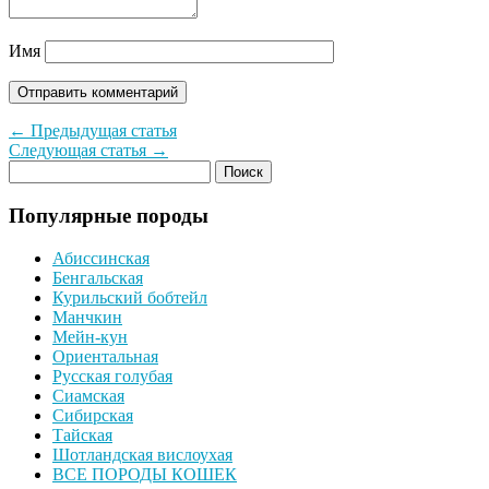
Имя
← Предыдущая статья
Следующая статья →
Популярные породы
Абиссинская
Бенгальская
Курильский бобтейл
Манчкин
Мейн-кун
Ориентальная
Русская голубая
Сиамская
Сибирская
Тайская
Шотландская вислоухая
ВСЕ ПОРОДЫ КОШЕК