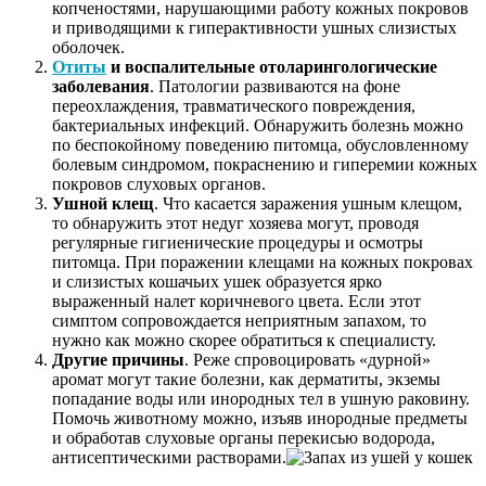
копченостями, нарушающими работу кожных покровов
и приводящими к гиперактивности ушных слизистых
оболочек.
Отиты
и воспалительные отоларингологические
заболевания
. Патологии развиваются на фоне
переохлаждения, травматического повреждения,
бактериальных инфекций. Обнаружить болезнь можно
по беспокойному поведению питомца, обусловленному
болевым синдромом, покраснению и гиперемии кожных
покровов слуховых органов.
Ушной клещ
. Что касается заражения ушным клещом,
то обнаружить этот недуг хозяева могут, проводя
регулярные гигиенические процедуры и осмотры
питомца. При поражении клещами на кожных покровах
и слизистых кошачьих ушек образуется ярко
выраженный налет коричневого цвета. Если этот
симптом сопровождается неприятным запахом, то
нужно как можно скорее обратиться к специалисту.
Другие причины
. Реже спровоцировать «дурной»
аромат могут такие болезни, как дерматиты, экземы
попадание воды или инородных тел в ушную раковину.
Помочь животному можно, изъяв инородные предметы
и обработав слуховые органы перекисью водорода,
антисептическими растворами.