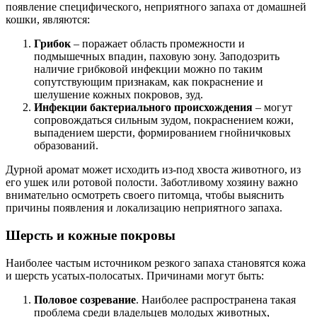
появление специфического, неприятного запаха от домашней
кошки, являются:
Грибок
– поражает область промежности и
подмышечных впадин, паховую зону. Заподозрить
наличие грибковой инфекции можно по таким
сопутствующим признакам, как покраснение и
шелушение кожных покровов, зуд.
Инфекции бактериального происхождения
– могут
сопровождаться сильным зудом, покраснением кожи,
выпадением шерсти, формированием гнойничковых
образований.
Дурной аромат может исходить из-под хвоста животного, из
его ушек или ротовой полости. Заботливому хозяину важно
внимательно осмотреть своего питомца, чтобы выяснить
причины появления и локализацию неприятного запаха.
Шерсть и кожные покровы
Наиболее частым источником резкого запаха становятся кожа
и шерсть усатых-полосатых. Причинами могут быть:
Половое созревание
. Наиболее распространена такая
проблема среди владельцев молодых животных,