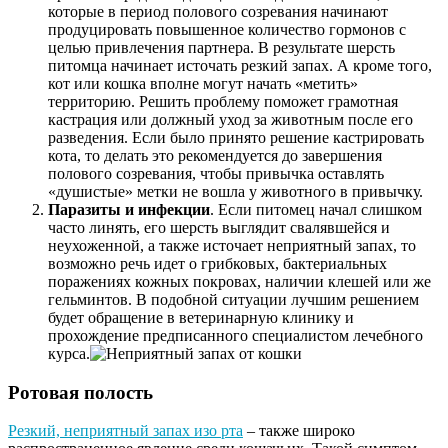
которые в период полового созревания начинают
продуцировать повышенное количество гормонов с
целью привлечения партнера. В результате шерсть
питомца начинает источать резкий запах. А кроме того,
кот или кошка вполне могут начать «метить»
территорию. Решить проблему поможет грамотная
кастрация или должный уход за животным после его
разведения. Если было принято решение кастрировать
кота, то делать это рекомендуется до завершения
полового созревания, чтобы привычка оставлять
«душистые» метки не вошла у животного в привычку.
Паразиты и инфекции
. Если питомец начал слишком
часто линять, его шерсть выглядит свалявшейся и
неухоженной, а также источает неприятный запах, то
возможно речь идет о грибковых, бактериальных
поражениях кожных покровах, наличии клешей или же
гельминтов. В подобной ситуации лучшим решением
будет обращение в ветеринарную клинику и
прохождение предписанного специалистом лечебного
курса.
Ротовая полость
Резкий, неприятный запах изо рта
– также широко