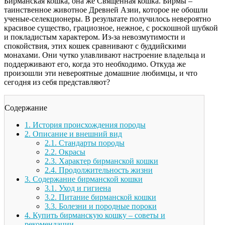
Бирманская кошка, она же Священная кошка. Бирмы –
таинственное животное Древней Азии, которое не обошли
ученые-селекционеры. В результате получилось невероятно
красивое существо, грациозное, нежное, с роскошной шубкой
и покладистым характером. Из-за невозмутимости и
спокойствия, этих кошек сравнивают с буддийскими
монахами. Они чутко улавливают настроение владельца и
поддерживают его, когда это необходимо. Откуда же
произошли эти невероятные домашние любимцы, и что
сегодня из себя представляют?
Содержание
1.
История происхождения породы
2.
Описание и внешний вид
2.1.
Стандарты породы
2.2.
Окрасы
2.3.
Характер бирманской кошки
2.4.
Продолжительность жизни
3.
Содержание бирманской кошки
3.1.
Уход и гигиена
3.2.
Питание бирманской кошки
3.3.
Болезни и породные пороки
4.
Купить бирманскую кошку – советы и
рекомендации