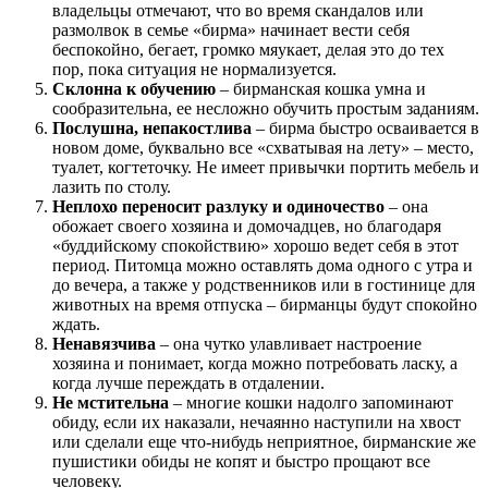
владельцы отмечают, что во время скандалов или
размолвок в семье «бирма» начинает вести себя
беспокойно, бегает, громко мяукает, делая это до тех
пор, пока ситуация не нормализуется.
Склонна к обучению
– бирманская кошка умна и
сообразительна, ее несложно обучить простым заданиям.
Послушна, непакостлива
– бирма быстро осваивается в
новом доме, буквально все «схватывая на лету» – место,
туалет, когтеточку. Не имеет привычки портить мебель и
лазить по столу.
Неплохо переносит разлуку и одиночество
– она
обожает своего хозяина и домочадцев, но благодаря
«буддийскому спокойствию» хорошо ведет себя в этот
период. Питомца можно оставлять дома одного с утра и
до вечера, а также у родственников или в гостинице для
животных на время отпуска – бирманцы будут спокойно
ждать.
Ненавязчива
– она чутко улавливает настроение
хозяина и понимает, когда можно потребовать ласку, а
когда лучше переждать в отдалении.
Не мстительна
– многие кошки надолго запоминают
обиду, если их наказали, нечаянно наступили на хвост
или сделали еще что-нибудь неприятное, бирманские же
пушистики обиды не копят и быстро прощают все
человеку.