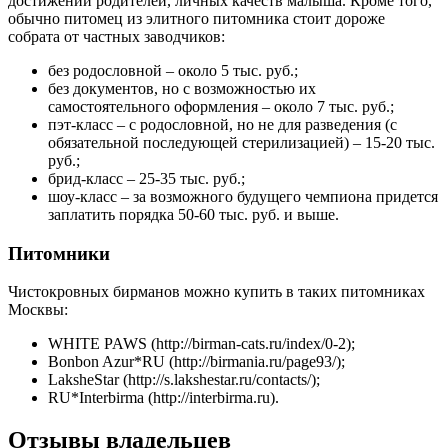
достижений родителей, личных качеств малыша. Кроме того,
обычно питомец из элитного питомника стоит дороже
собрата от частных заводчиков:
без родословной – около 5 тыс. руб.;
без документов, но с возможностью их
самостоятельного оформления – около 7 тыс. руб.;
пэт-класс – с родословной, но не для разведения (с
обязательной последующей стерилизацией) – 15-20 тыс.
руб.;
брид-класс – 25-35 тыс. руб.;
шоу-класс – за возможного будущего чемпиона придется
заплатить порядка 50-60 тыс. руб. и выше.
Питомники
Чистокровных бирманов можно купить в таких питомниках
Москвы:
WHITE PAWS (http://birman-cats.ru/index/0-2);
Bonbon Azur*RU (http://birmania.ru/page93/);
LaksheStar (http://s.lakshestar.ru/contacts/);
RU*Interbirma (http://interbirma.ru).
Отзывы владельцев