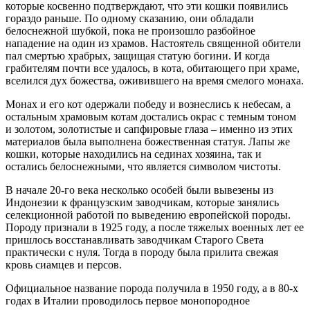
которые косвенно подтверждают, что эти кошки появились
гораздо раньше. По одному сказанию, они обладали
белоснежной шубкой, пока не произошло разбойное
нападение на один из храмов. Настоятель священной обители
пал смертью храбрых, защищая статую богини. И когда
грабителям почти все удалось, в кота, обитающего при храме,
вселился дух божества, оживившего на время смелого монаха.
Монах и его кот одержали победу и вознеслись к небесам, а
остальным храмовым котам достались окрас с темным тоном
и золотом, золотистые и сапфировые глаза – именно из этих
материалов была выполнена божественная статуя. Лапы же
кошки, которые находились на сединах хозяина, так и
остались белоснежными, что является символом чистоты.
В начале 20-го века несколько особей были вывезены из
Индонезии к французским заводчикам, которые занялись
селекционной работой по выведению европейской породы.
Породу признали в 1925 году, а после тяжелых военных лет ее
пришлось восстанавливать заводчикам Старого Света
практически с нуля. Тогда в породу была прилита свежая
кровь сиамцев и персов.
Официальное название порода получила в 1950 году, а в 80-х
годах в Италии проводилось первое монопородное