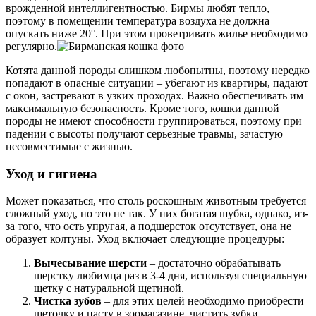
врожденной интеллигентностью. Бирмы любят тепло,
поэтому в помещении температура воздуха не должна
опускать ниже 20°. При этом проветривать жилье необходимо
регулярно.
Котята данной породы слишком любопытны, поэтому нередко
попадают в опасные ситуации – убегают из квартиры, падают
с окон, застревают в узких проходах. Важно обеспечивать им
максимальную безопасность. Кроме того, кошки данной
породы не имеют способности группироваться, поэтому при
падении с высоты получают серьезные травмы, зачастую
несовместимые с жизнью.
Уход и гигиена
Может показаться, что столь роскошным животным требуется
сложный уход, но это не так. У них богатая шубка, однако, из-
за того, что ость упругая, а подшерсток отсутствует, она не
образует колтуны. Уход включает следующие процедуры:
Вычесывание шерсти
– достаточно обрабатывать
шерстку любимца раз в 3-4 дня, используя специальную
щетку с натуральной щетиной.
Чистка зубов
– для этих целей необходимо приобрести
щеточку и пасту в зоомагазине, чистить зубки