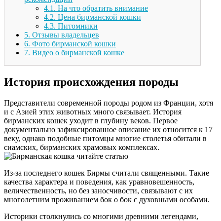
4.1.
На что обратить внимание
4.2.
Цена бирманской кошки
4.3.
Питомники
5.
Отзывы владельцев
6.
Фото бирманской кошки
7.
Видео о бирманской кошке
История происхождения породы
Представители современной породы родом из Франции, хотя
и с Азией этих животных много связывает. История
бирманских кошек уходит в глубину веков. Первое
документально зафиксированное описание их относится к 17
веку, однако подобные питомцы многие столетья обитали в
сиамских, бирманских храмовых комплексах.
Из-за последнего кошек Бирмы считали священными. Такие
качества характера и поведения, как уравновешенность,
величественность, но без заносчивости, связывают с их
многолетним проживанием бок о бок с духовными особами.
Историки столкнулись со многими древними легендами,