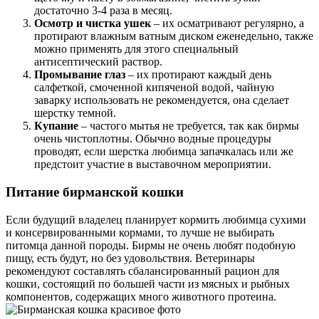
достаточно 3-4 раза в месяц.
Осмотр и чистка ушек
– их осматривают регулярно, а
протирают влажным ватным диском еженедельно, также
можно применять для этого специальный
антисептический раствор.
Промывание глаз
– их протирают каждый день
салфеткой, смоченной кипяченой водой, чайную
заварку использовать не рекомендуется, она сделает
шерстку темной.
Купание
– частого мытья не требуется, так как бирмы
очень чистоплотны. Обычно водные процедуры
проводят, если шерстка любимца запачкалась или же
предстоит участие в выставочном мероприятии.
Питание бирманской кошки
Если будущий владелец планирует кормить любимца сухими
и консервированными кормами, то лучше не выбирать
питомца данной породы. Бирмы не очень любят подобную
пищу, есть будут, но без удовольствия. Ветеринары
рекомендуют составлять сбалансированный рацион для
кошки, состоящий по большей части из мясных и рыбных
компонентов, содержащих много животного протеина.