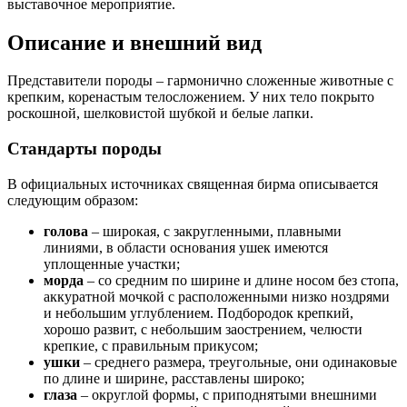
выставочное мероприятие.
Описание и внешний вид
Представители породы – гармонично сложенные животные с
крепким, коренастым телосложением. У них тело покрыто
роскошной, шелковистой шубкой и белые лапки.
Стандарты породы
В официальных источниках священная бирма описывается
следующим образом:
голова
– широкая, с закругленными, плавными
линиями, в области основания ушек имеются
уплощенные участки;
морда
– со средним по ширине и длине носом без стопа,
аккуратной мочкой с расположенными низко ноздрями
и небольшим углублением. Подбородок крепкий,
хорошо развит, с небольшим заострением, челюсти
крепкие, с правильным прикусом;
ушки
– среднего размера, треугольные, они одинаковые
по длине и ширине, расставлены широко;
глаза
– округлой формы, с приподнятыми внешними