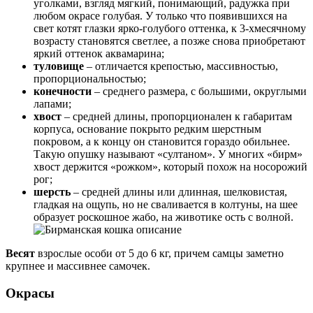
уголками, взгляд мягкий, понимающий, радужка при
любом окрасе голубая. У только что появившихся на
свет котят глазки ярко-голубого оттенка, к 3-хмесячному
возрасту становятся светлее, а позже снова приобретают
яркий оттенок аквамарина;
туловище
– отличается крепостью, массивностью,
пропорциональностью;
конечности
– среднего размера, с большими, округлыми
лапами;
хвост
– средней длины, пропорционален к габаритам
корпуса, основание покрыто редким шерстным
покровом, а к концу он становится гораздо обильнее.
Такую опушку называют «султаном». У многих «бирм»
хвост держится «рожком», который похож на носорожий
рог;
шерсть
– средней длины или длинная, шелковистая,
гладкая на ощупь, но не сваливается в колтуны, на шее
образует роскошное жабо, на животике ость с волной.
Весят
взрослые особи от 5 до 6 кг, причем самцы заметно
крупнее и массивнее самочек.
Окрасы