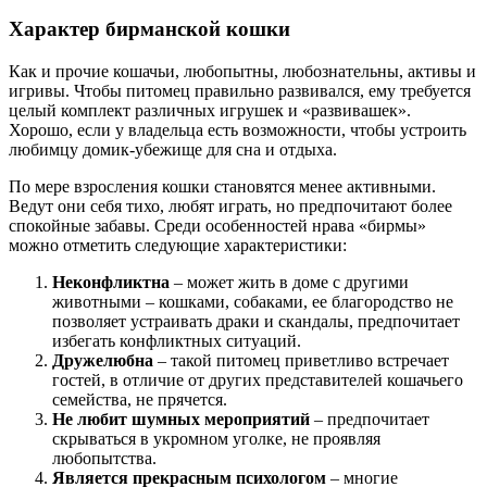
Характер бирманской кошки
Как и прочие кошачьи, любопытны, любознательны, активы и
игривы. Чтобы питомец правильно развивался, ему требуется
целый комплект различных игрушек и «развивашек».
Хорошо, если у владельца есть возможности, чтобы устроить
любимцу домик-убежище для сна и отдыха.
По мере взросления кошки становятся менее активными.
Ведут они себя тихо, любят играть, но предпочитают более
спокойные забавы. Среди особенностей нрава «бирмы»
можно отметить следующие характеристики:
Неконфликтна
– может жить в доме с другими
животными – кошками, собаками, ее благородство не
позволяет устраивать драки и скандалы, предпочитает
избегать конфликтных ситуаций.
Дружелюбна
– такой питомец приветливо встречает
гостей, в отличие от других представителей кошачьего
семейства, не прячется.
Не любит шумных мероприятий
– предпочитает
скрываться в укромном уголке, не проявляя
любопытства.
Является прекрасным психологом
– многие