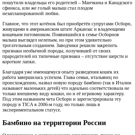
пошутили владельцы его родителей – Манчкина и Канадского
сфинкса, или же голый малыш стал плодом
незапланированной любви.
Главное, что этот котёнок был приобретён супругами Осборн,
живущими в американском штате Арканзас и владеющими
кошачьим питомником. Появившийся в семье Осборнов
малыш выглядел нелепым, но при этом удивительно
трогательным созданием. Заводчики решили закрепить
признаки необычной породы, получившей от своих
прародителей их типичные признаки – отсутствие шерсти и
короткие лапки.
Благодаря уже имеющемуся опыту разведения кошек их
работа завершилась успехом. Глава семьи, итальянец по
происхождению, назвал новую породу бамбино (так в Италии
называют маленьких детей) что идеально соответствовала не
только внешнему виду кошки, но и её игривому характеру.
Под этим названием чета Осборн и зарегистрировала эту
породу в TICA в 2006-м году, но только лишь в
экспериментальном статусе.
Бамбино на территории России