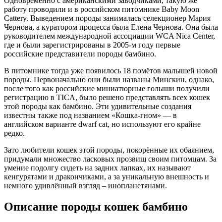
Одновременно с американскими заводчиками, такую же
работу проводили и в российском питомнике Baby Moon
Cattery. Выведением породы занималась селекционер Мария
Чернова, а куратором процесса была Елена Чернова. Она была
руководителем международной ассоциации WCA Nica Center,
где и были зарегистрированы в 2005-м году первые
российские представители породы бамбино.
В питомнике тогда уже появилось 18 помётов малышей новой
породы. Первоначально они были названы Минскин, однако,
после того как российские миниатюрные голыши получили
регистрацию в TICA, было решено представлять всех кошек
этой породы как бамбино. Эти удивительные создания
известны также под названием «Кошка-гном» — в
английском варианте dwarf cat, но используют его крайне
редко.
Зато любители кошек этой породы, покорённые их обаянием,
придумали множество ласковых прозвищ своим питомцам. За
умение подолгу сидеть на задних лапках, их называют
кенгурятами и дракончиками, а за уникальную внешность и
немного удивлённый взгляд – инопланетянами.
Описание породы кошек бамбино