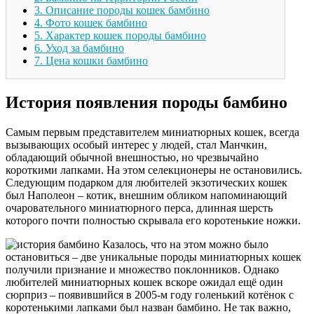
3.
Описание породы кошек бамбино
4.
Фото кошек бамбино
5.
Характер кошек породы бамбино
6.
Уход за бамбино
7.
Цена кошки бамбино
История появления породы бамбино
Самым первым представителем миниатюрных кошек, всегда
вызывающих особый интерес у людей, стал Манчкин,
обладающий обычной внешностью, но чрезвычайно
короткими лапками. На этом селекционеры не остановились.
Следующим подарком для любителей экзотических кошек
был Наполеон – котик, внешним обликом напоминающий
очаровательного миниатюрного перса, длинная шерсть
которого почти полностью скрывала его коротенькие ножки.
Казалось, что на этом можно было
остановиться – две уникальные породы миниатюрных кошек
получили признание и множество поклонников. Однако
любителей миниатюрных кошек вскоре ожидал ещё один
сюрприз – появившийся в 2005-м году голенький котёнок с
коротенькими лапками был назван бамбино. Не так важно,