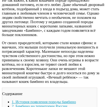
Не так важно, к какой кошачьей породе принадлежит
домашний питомец, если его любят. Даже обычный дворовый
котёнок, подобранный у входа в подъезд дома, может стать
главным и любимым членом в человеческой семье. Однако
людям свойственно мечтать о необычном, не похожем на
других питомце. Поэтому у недавно созданной породы
миниатюрных кошек с короткими лапками, названной
заводчиками «Бамбино», с каждым годом появляется всё
больше поклонников.
От своих прародителей, которыми стали кошки сфинкс и
манчкин, эти малыши получили уникальную внешность и
потрясающий характер. Маленькие непоседы наделены
чувством собственного достоинства, но при этом нежно
привязаны к своему хозяину. Они очень игривы в возрасте
котёнка, но и взрослея, не теряют своей любви к
развлечениям. Коротенькие лапки не мешают этой
миниатюрной кошечке быстро и долго носиться по дому за
своей любимой игрушкой. «Вечный ребёнок» — так
называют кошек бамбино их владельцы.
Содержание
1.
История появления породы бамбино
2.
Бамбино на территории России