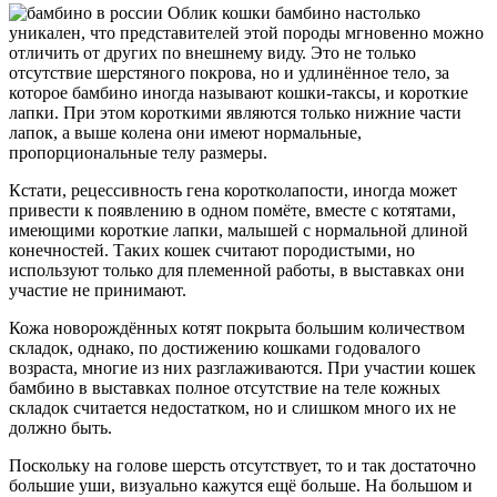
Облик кошки бамбино настолько
уникален, что представителей этой породы мгновенно можно
отличить от других по внешнему виду. Это не только
отсутствие шерстяного покрова, но и удлинённое тело, за
которое бамбино иногда называют кошки-таксы, и короткие
лапки. При этом короткими являются только нижние части
лапок, а выше колена они имеют нормальные,
пропорциональные телу размеры.
Кстати, рецессивность гена коротколапости, иногда может
привести к появлению в одном помёте, вместе с котятами,
имеющими короткие лапки, малышей с нормальной длиной
конечностей. Таких кошек считают породистыми, но
используют только для племенной работы, в выставках они
участие не принимают.
Кожа новорождённых котят покрыта большим количеством
складок, однако, по достижению кошками годовалого
возраста, многие из них разглаживаются. При участии кошек
бамбино в выставках полное отсутствие на теле кожных
складок считается недостатком, но и слишком много их не
должно быть.
Поскольку на голове шерсть отсутствует, то и так достаточно
большие уши, визуально кажутся ещё больше. На большом и