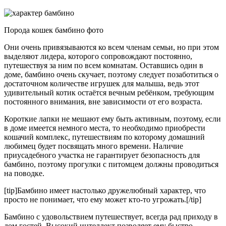
Порода кошек бамбино фото
Они очень привязываются ко всем членам семьи, но при этом
выделяют лидера, которого сопровождают постоянно,
путешествуя за ним по всем комнатам. Оставшись один в
доме, бамбино очень скучает, поэтому следует позаботиться о
достаточном количестве игрушек для малыша, ведь этот
удивительный котик остаётся вечным ребёнком, требующим
постоянного внимания, вне зависимости от его возраста.
Короткие лапки не мешают ему быть активным, поэтому, если
в доме имеется немного места, то необходимо приобрести
кошачий комплекс, путешествиям по которому домашний
любимец будет посвящать много времени. Наличие
приусадебного участка не гарантирует безопасность для
бамбино, поэтому прогулки с питомцем должны проводиться
на поводке.
[tip]Бамбино имеет настолько дружелюбный характер, что
просто не понимает, что ему может кто-то угрожать.[/tip]
Бамбино с удовольствием путешествует, всегда рад приходу в
дом гостей. Высокий интеллект позволяет ему быстро