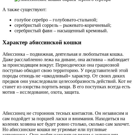
А также существуют:
голубое серебро – голубовато-стальной;
серебристый соррель – рыжевато-коричневый;
серебристый фавн – насыщенный кремовый.
Характер абиссинской кошки
Абиссинка – подвижная, деятельная и любопытная кошка.
Даже расслабленно лежа на диване, она активна – наблюдает
за происходящим вокруг. Периодически она грациозной
поступью обходит свою территорию. У представителей этой
породы отнюдь не «шкодливый» характер. От своих диких
предков они унаследовали целесообразность действий. Кот не
станет из озорства портить вещи. В его поступках всегда есть
мотив – исследование, охота, защита.
Абиссинец не сторонник тесных контактов. Он независим и
сам подойдет за порцией ласки и внимания. Находиться на
коленях хозяина кот будет ровно столько, сколько сам захочет.
Но абиссинские кошки не угрюмые или пугливые
затворницы. Они любят находиться рядом с активными