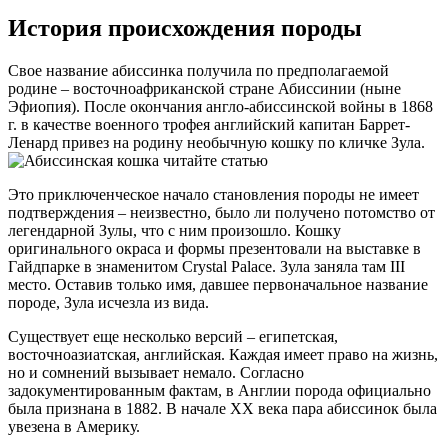
История происхождения породы
Свое название абиссинка получила по предполагаемой
родине – восточноафриканской стране Абиссинии (ныне
Эфиопия). После окончания англо-абиссинской войны в 1868
г. в качестве военного трофея английский капитан Баррет-
Ленард привез на родину необычную кошку по кличке Зула.
Это приключенческое начало становления породы не имеет
подтверждения – неизвестно, было ли получено потомство от
легендарной Зулы, что с ним произошло. Кошку
оригинального окраса и формы презентовали на выставке в
Гайдпарке в знаменитом Crystal Palace. Зула заняла там III
место. Оставив только имя, давшее первоначальное название
породе, Зула исчезла из вида.
Существует еще несколько версий – египетская,
восточноазиатская, английская. Каждая имеет право на жизнь,
но и сомнений вызывает немало. Согласно
задокументированным фактам, в Англии порода официально
была признана в 1882. В начале ХХ века пара абиссинок была
увезена в Америку.