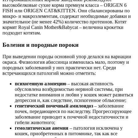
высокобелковые сухие корма премиум класса – ORIGEN 6
FISH или ORIGEN CAT&KITTEN. Они сбалансированы по
микро- и макроэлементам, содержат необходимые добавки и
значительное (не менее 42%) количество протеинов. Котят
кормят Royal Canin Mother&Babycat – величина крокетки
подходит котятам.
Болезни и породные пороки
При выведении породы основной упор делался на вариации
окраса. Физиология абиссинца изменилась мало, поэтому и
породных заболеваний у них практически нет. Среди
встречающихся патологий можно отметить:
психогенную алопецию
– высокая активность
обусловлена возбудимостью нервной системы, при
недостатке внимания и любви у кошек может развиться
депрессия и, как следствие, психогенное облысение;
генетический почечный амилоидоз
– заболевание
почек, передающееся по наследству. Прогрессирующее
заболевание приводит к почечной недостаточности и
гибели животного;
гемолитическая анемия
– патология исключена у
кошек, приобретенных в питомнике, так как все