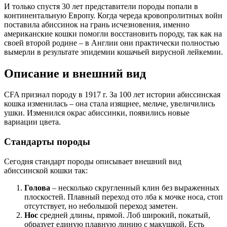
И только спустя 30 лет представители породы попали в
континентальную Европу. Когда череда кровопролитных войн
поставила абиссинок на грань исчезновения, именно
американские кошки помогли восстановить породу, так как на
своей второй родине – в Англии они практически полностью
вымерли в результате эпидемии кошачьей вирусной лейкемии.
Описание и внешний вид
CFA признал породу в 1917 г. За 100 лет истории абиссинская
кошка изменилась – она стала изящнее, мельче, увеличились
ушки. Изменился окрас абиссинки, появились новые
вариации цвета.
Стандарты породы
Сегодня стандарт породы описывает внешний вид
абиссинской кошки так:
Голова
– несколько скругленный клин без выраженных
плоскостей. Плавный переход ото лба к мочке носа, стоп
отсутствует, но небольшой переход заметен.
Нос
средней длины, прямой. Лоб широкий, покатый,
образует единую плавную линию с макушкой. Есть