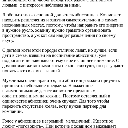
людьми, с интересом наблюдая за ними.
Любопытство – основной двигатель абиссинцев. Кот может
находить развлечения и занятия самостоятельно и в самых
неожиданных местах, поэтому, чтобы направить его энергию
в нужное русло, хозяину нужно грамотно организовать
пространство, а уж кот сам найдет развлечения по своему
вкусу.
С детьми коты этой породы отлично ладят, но лучше, если
дети в семье, взявшей на воспитание абиссинца, уже
подросли и не навязывают ему свое излишнее внимание. С
домашними животными коты не конфликтуют, но сразу дают
понять – кто в семье главный.
Мужчинам очень нравится, что абиссинца можно приучить
приносить небольшие предметы. Налаженное
взаимопонимание делает животное преданным,
ориентированным на хозяина. Поэтому оставленный в
одиночестве абиссинец очень скучает. Для того чтобы
пережить отсутствие хозяев, коту нужен партнер для
компании.
Голос у абиссинцев негромкий, мелодичный. Животное
любит «поговорить». При встрече с хозяином выказывает