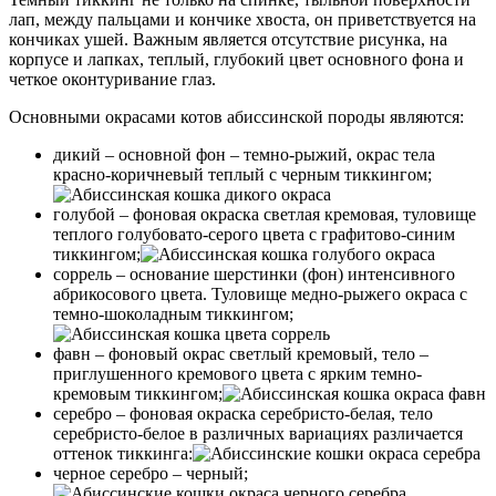
лап, между пальцами и кончике хвоста, он приветствуется на
кончиках ушей. Важным является отсутствие рисунка, на
корпусе и лапках, теплый, глубокий цвет основного фона и
четкое оконтуривание глаз.
Основными окрасами котов абиссинской породы являются:
дикий – основной фон – темно-рыжий, окрас тела
красно-коричневый теплый с черным тиккингом;
голубой – фоновая окраска светлая кремовая, туловище
теплого голубовато-серого цвета с графитово-синим
тиккингом;
соррель – основание шерстинки (фон) интенсивного
абрикосового цвета. Туловище медно-рыжего окраса с
темно-шоколадным тиккингом;
фавн – фоновый окрас светлый кремовый, тело –
приглушенного кремового цвета с ярким темно-
кремовым тиккингом;
серебро – фоновая окраска серебристо-белая, тело
серебристо-белое в различных вариациях различается
оттенок тиккинга:
черное серебро – черный;