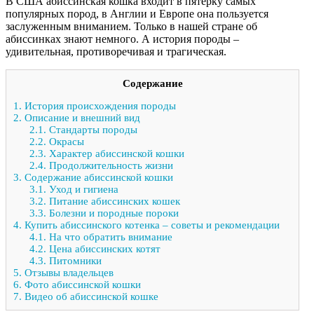
В США абиссинская кошка входит в пятерку самых
популярных пород, в Англии и Европе она пользуется
заслуженным вниманием. Только в нашей стране об
абиссинках знают немного. А история породы –
удивительная, противоречивая и трагическая.
Содержание
1.
История происхождения породы
2.
Описание и внешний вид
2.1.
Стандарты породы
2.2.
Окрасы
2.3.
Характер абиссинской кошки
2.4.
Продолжительность жизни
3.
Содержание абиссинской кошки
3.1.
Уход и гигиена
3.2.
Питание абиссинских кошек
3.3.
Болезни и породные пороки
4.
Купить абиссинского котенка – советы и рекомендации
4.1.
На что обратить внимание
4.2.
Цена абиссинских котят
4.3.
Питомники
5.
Отзывы владельцев
6.
Фото абиссинской кошки
7.
Видео об абиссинской кошке