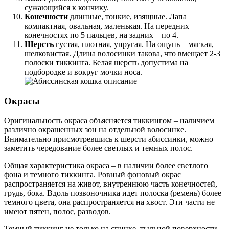
сужающийся к кончику.
Конечности
длинные, тонкие, изящные. Лапа
компактная, овальная, маленькая. На передних
конечностях по 5 пальцев, на задних – по 4.
Шерсть
густая, плотная, упругая. На ощупь – мягкая,
шелковистая. Длина волосинки такова, что вмещает 2-3
полоски тиккинга. Белая шерсть допустима на
подбородке и вокруг мочки носа.
Окрасы
Оригинальность окраса объясняется тиккингом – наличием
различно окрашенных зон на отдельной волосинке.
Внимательно присмотревшись к шерсти абиссинки, можно
заметить чередование более светлых и темных полос.
Общая характеристика окраса – в наличии более светлого
фона и темного тиккинга. Ровный фоновый окрас
распространяется на живот, внутреннюю часть конечностей,
грудь, бока. Вдоль позвоночника идет полоска (ремень) более
темного цвета, она распространяется на хвост. Эти части не
имеют пятен, полос, разводов.
Темный тиккинг не только на спинке, тыльной поверхности