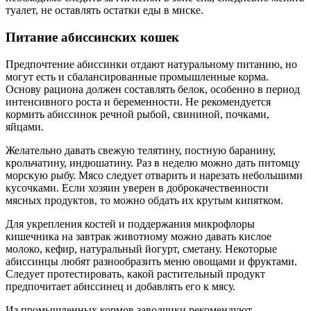
туалет, не оставлять остатки еды в миске.
Питание абиссинских кошек
Предпочтение абиссинки отдают натуральному питанию, но
могут есть и сбалансированные промышленные корма.
Основу рациона должен составлять белок, особенно в период
интенсивного роста и беременности. Не рекомендуется
кормить абиссинок речной рыбой, свининой, почками,
яйцами.
Желательно давать свежую телятину, постную баранину,
крольчатину, индюшатину. Раз в неделю можно дать питомцу
морскую рыбу. Мясо следует отварить и нарезать небольшими
кусочками. Если хозяин уверен в доброкачественности
мясных продуктов, то можно обдать их крутым кипятком.
Для укрепления костей и поддержания микрофлоры
кишечника на завтрак животному можно давать кислое
молоко, кефир, натуральный йогурт, сметану. Некоторые
абиссинцы любят разнообразить меню овощами и фруктами.
Следует протестировать, какой растительный продукт
предпочитает абиссинец и добавлять его к мясу.
Из промышленных кормов заводчики рекомендуют