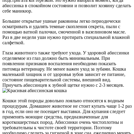
подстригать когтерезкой. Но нужно выбрать момент, когда
абиссинка в спокойном состоянии и позволит хозяину сделать
себе маникюр.
Большие открытые ушные раковины легко периодически
осматривать и удалять темные скопления секрета, пыли с
помощью ватной палочки, смоченной в вазелиновом масле.
Раз в две недели уши нужно протирать специальной влажной
салфеткой.
Глаза животного также требуют ухода. У здоровой абиссинки
отделяемое из глаз должно быть минимальным. При
появлении признаков воспаления необходимо показать
питомца ветеринару. Не менее важен уход за зубами. Кошка
маленький хищник и от здоровья зубов зависит ее питание,
состояние пищеварительной системы, внешний вид.
Приучать абиссинцев к зубной щетке нужно с 2-3 месяцев.
Кошки этой породы довольно лояльно относятся к водным
процедурам. Домашнее животное не стоит купать чаще 1-2 раз
в год, если оно не посещает выставки. Для купания следует
применять моющие средства, предназначенные для
короткошерстных пород. Абиссинки очень чистоплотны и
требовательны к чистоте своей территории. Поэтому
необходимо следить за гигиеной в зоне сна, ежедневно менять