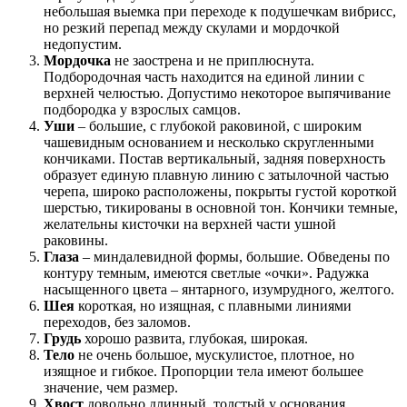
небольшая выемка при переходе к подушечкам вибрисс,
но резкий перепад между скулами и мордочкой
недопустим.
Мордочка
не заострена и не приплюснута.
Подбородочная часть находится на единой линии с
верхней челюстью. Допустимо некоторое выпячивание
подбородка у взрослых самцов.
Уши
– большие, с глубокой раковиной, с широким
чашевидным основанием и несколько скругленными
кончиками. Постав вертикальный, задняя поверхность
образует единую плавную линию с затылочной частью
черепа, широко расположены, покрыты густой короткой
шерстью, тикированы в основной тон. Кончики темные,
желательны кисточки на верхней части ушной
раковины.
Глаза
– миндалевидной формы, большие. Обведены по
контуру темным, имеются светлые «очки». Радужка
насыщенного цвета – янтарного, изумрудного, желтого.
Шея
короткая, но изящная, с плавными линиями
переходов, без заломов.
Грудь
хорошо развита, глубокая, широкая.
Тело
не очень большое, мускулистое, плотное, но
изящное и гибкое. Пропорции тела имеют большее
значение, чем размер.
Хвост
довольно длинный, толстый у основания,