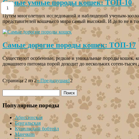
Самые умные породы кошек: ТОП-10
1
Путем многолетних исследований и наблюдений ученым-зоолога
представителей кошачьего мира самый высокий. И дело не в то
Самые дорогие породы кошек: ТОП-17
Существуют особенные, редкие и уникальные породы кошек, ко
домашнего питомца порой доходит до нескольких сотен-тысяч 
Страница 2 из 2
« Предыдущая
1
2
Популярные породы
Абиссинская
Бенгальская
Курильский бобтейл
Манчкин