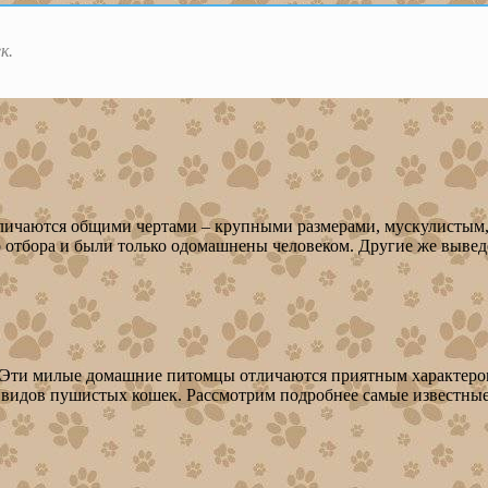
к.
тличаются общими чертами – крупными размерами, мускулистым
о отбора и были только одомашнены человеком. Другие же выве
Эти милые домашние питомцы отличаются приятным характером,
0 видов пушистых кошек. Рассмотрим подробнее самые известны