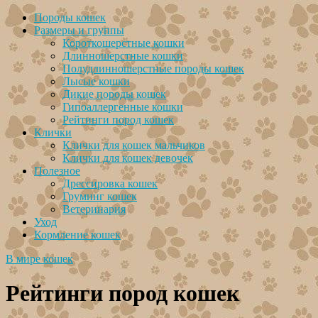
Породы кошек
Размеры и группы
Короткошерстные кошки
Длинношерстные кошки
Полудлинношерстные породы кошек
Лысые кошки
Дикие породы кошек
Гипоаллергенные кошки
Рейтинги пород кошек
Клички
Клички для кошек мальчиков
Клички для кошек девочек
Полезное
Дрессировка кошек
Груминг кошек
Ветеринария
Уход
Кормление кошек
В мире кошек
Рейтинги пород кошек