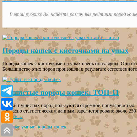
В этой рубрике Вы найдете различные рейтинги пород коше
Породы кошек с кисточками на ушах
Породы кошек с кисточками на ушах очень популярны. Они о
Большинство этих пород произошли в результате естественног
Пушистые породы кошек: ТОП-11
Кошки пушистых пород пользуются огромной популярностью. 
Согласно статистическим данным, зарегистрировано около 25
чтение
→