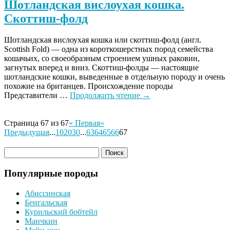
Шотландская вислоухая кошка.
Скоттиш-фолд
Шотландская вислоухая кошка или скоттиш-фолд (англ.
Scottish Fold) — одна из короткошерстных пород семейства
кошачьих, со своеобразным строением ушных раковин,
загнутых вперед и вниз. Скоттиш-фолды — настоящие
шотландские кошки, выведенные в отдельную породу и очень
похожие на британцев. Происхождение породы
Представители …
Продолжить чтение
→
Страница 67 из 67
« Первая
«
Предыдущая
...
10
20
30
...
63
64
65
66
67
Популярные породы
Абиссинская
Бенгальская
Курильский бобтейл
Манчкин