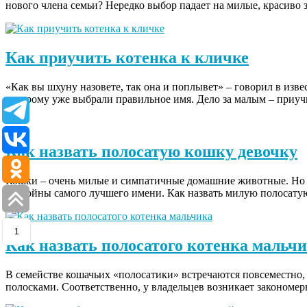
нового члена семьи? Нередко выбор падает на милые, красиво
Как приучить котенка к кличке
«Как вы шхуну назовете, так она и поплывет» – говорил в из
которому уже выбрали правильное имя. Дело за малым – приу
Как назвать полосатую кошку девочку
Кошки – очень милые и симпатичные домашние животные. Но ос
достойны самого лучшего имени. Как назвать милую полосатую
1
Как назвать полосатого котенка мальч
В семействе кошачьих «полосатики» встречаются повсеместно, 
полосками. Соответственно, у владельцев возникает закономе