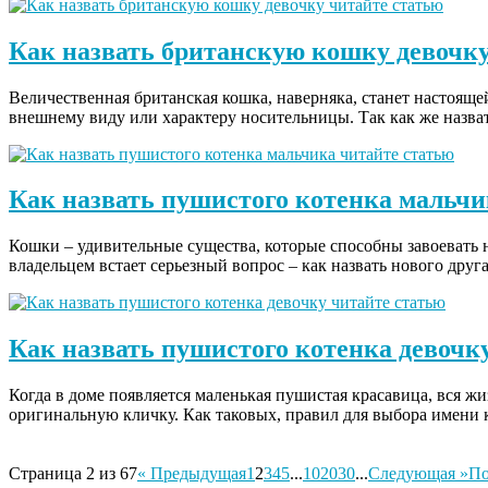
Как назвать британскую кошку девочк
Величественная британская кошка, наверняка, станет настояще
внешнему виду или характеру носительницы. Так как же назва
Как назвать пушистого котенка мальчи
Кошки – удивительные существа, которые способны завоевать н
владельцем встает серьезный вопрос – как назвать нового дру
Как назвать пушистого котенка девочк
Когда в доме появляется маленькая пушистая красавица, вся жи
оригинальную кличку. Как таковых, правил для выбора имени 
Страница 2 из 67
« Предыдущая
1
2
3
4
5
...
10
20
30
...
Следующая »
По