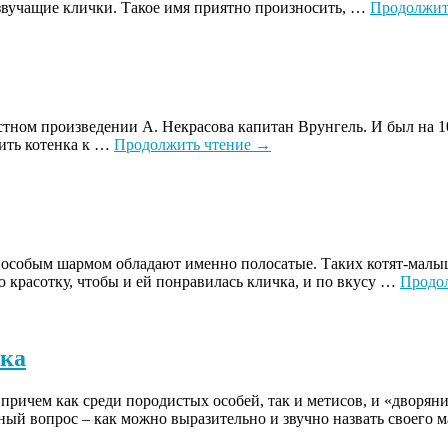
 звучащие клички. Такое имя приятно произносить, …
Продолжит
вестном произведении А. Некрасова капитан Врунгель. И был на
чить котенка к …
Продолжить чтение
→
обым шармом обладают именно полосатые. Таких котят-малышек 
 красотку, чтобы и ей понравилась кличка, и по вкусу …
Продо
ика
причем как среди породистых особей, так и метисов, и «дворян
рный вопрос – как можно выразительно и звучно назвать своего