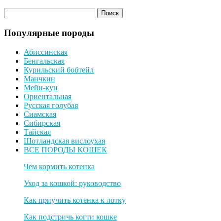
Популярные породы
Абиссинская
Бенгальская
Курильский бобтейл
Манчкин
Мейн-кун
Ориентальная
Русская голубая
Сиамская
Сибирская
Тайская
Шотландская вислоухая
ВСЕ ПОРОДЫ КОШЕК
Чем кормить котенка
Уход за кошкой: руководство
Как приучить котенка к лотку
Как подстричь когти кошке