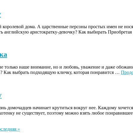
у
й королевой дома. А царственные персоны простых имен не носят
ть английскую аристократку-девочку? Как выбирать Приобретая
ка
е только наше внимание, но и любовь, уважение и даже обожани
га? Как выбрать подходящую кличку, которая понравится …
Прод
у
знь домочадцев начинает крутиться вокруг нее. Каждому хочется
котенку не существует, поэтому можно взять любое понравивше
следняя »