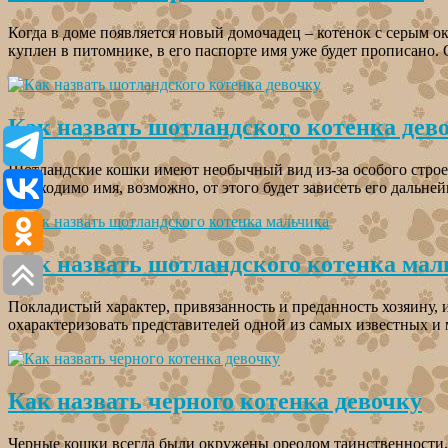
Когда в доме появляется новый домочадец – котенок с серым 
куплен в питомнике, в его паспорте имя уже будет прописано
Как назвать шотландского котенка дев
Шотландские кошки имеют необычный вид из-за особого строен
необходимо имя, возможно, от этого будет зависеть его дальн
Как назвать шотландского котенка мал
Покладистый характер, привязанность и преданность хозяину, 
охарактеризовать представителей одной из самых известных 
Как назвать черного котенка девочку
Черные кошки всегда были окружены ореолом таинственности,