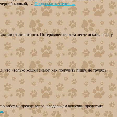
с черной кошкой, …
Продолжить чтение
→
акции от животного. Потерявшегося кота легче искать, если у
 что «только кошки знают, как получить пищу, не трудясь,
во забот и, прежде всего, владельцам кошечки предстоит
→