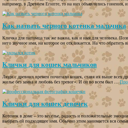
например, в Древнем Египте, то на них объявлялись гонения, 
Как назвать черного котенка мальчика
Кличка для питомца так же важна, как и имя для человека. Поз
него звучное имя, на которое он откликается. На что обратит
Клички для кошек мальчиков
Люди с древних времен почитали кошек, ставя их выше всех др
жилье без замка и любовь без тревог». И он во всем был …
Про
Клички для кошек девочек
Котенок в доме – это веселье, радость и положительные эмоции
выбрать ей подходящее имя. Обычно этим занимается вся сем