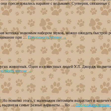
и они преследовались наравне с ведьмами. Суеверия, связанные 
вав котенка знакомым набором звуков, можно ожидать быстрой ре
ь внимание при …
Продолжить чтение
→
угих животных. Один из известных людей У.Л. Джордж подметил,
должить чтение
→
! Но помимо этого, с маленьким питомцем возрастает и количест
ья, выдвигая самые разные варианты… Но …
Продолжить чтение