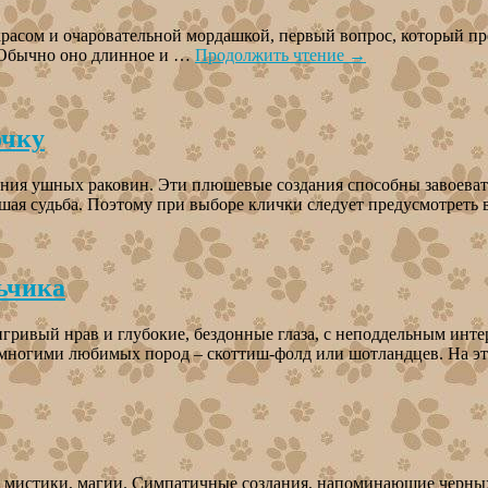
окрасом и очаровательной мордашкой, первый вопрос, который п
. Обычно оно длинное и …
Продолжить чтение
→
очку
ия ушных раковин. Эти плюшевые создания способны завоевать 
ейшая судьба. Поэтому при выборе клички следует предусмотреть
ьчика
игривый нрав и глубокие, бездонные глаза, с неподдельным инт
и многими любимых пород – скоттиш-фолд или шотландцев. На 
 мистики, магии. Симпатичные создания, напоминающие черных 