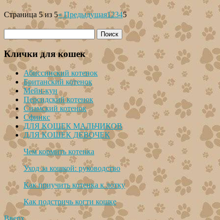
Страница 5 из 5
« Предыдущая
1
2
3
4
5
Клички для кошек
Абиссинский котенок
Британский котенок
Мейн-кун
Персидский котенок
Сиамский котенок
Сфинкс
ДЛЯ КОШЕК МАЛЬЧИКОВ
ДЛЯ КОШЕК ДЕВОЧЕК
Чем кормить котенка
Уход за кошкой: руководство
Как приучить котенка к лотку
Как подстричь когти кошке
Вверх