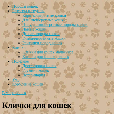
Породы кошек
Размеры и группы
Короткошерстные кошки
Длинношерстные кошки
Полудлинношерстные породы кошек
Лысые кошки
Дикие породы кошек
Гипоаллергенные кошки
Рейтинги пород кошек
Клички
Клички для кошек мальчиков
Клички для кошек девочек
Полезное
Дрессировка кошек
Груминг кошек
Ветеринария
Уход
Кормление кошек
В мире кошек
Клички для кошек