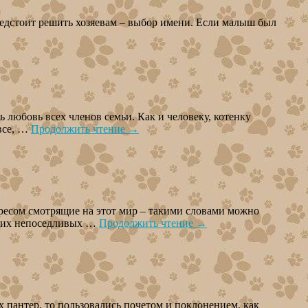
редстоит решить хозяевам – выбор имени. Если малыш был
любовь всех членов семьи. Как и человеку, котенку
 все, …
Продолжить чтение
→
ересом смотрящие на этот мир – такими словами можно
этих непоседливых …
Продолжить чтение
→
пантер, то пользовались почетом и поклонением, как