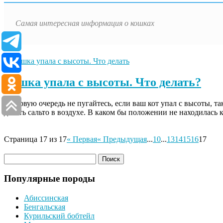
Самая интересная информация о кошках
Кошка упала с высоты. Что делать?
В первую очередь не пугайтесь, если ваш кот упал с высоты, 
делать сальто в воздухе. В каком бы положении не находилась
Страница 17 из 17
« Первая
« Предыдущая
...
10
...
13
14
15
16
17
Популярные породы
Абиссинская
Бенгальская
Курильский бобтейл