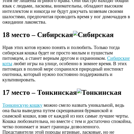
этим не лишены игривого нрава. Они быстро находят общий
язык с людьми, ласковы, внимательны, обладают высоким
интеллектом и никогда не будут докучать хозяевам своими
шалостями, предпочитая проводить время у ног домочадцев в
ожидании лакомства.
18 место – Сибирская
Нрав этих котов нужно понять и полюбить. Только тогда
сибирская кошка будет не просто милым и пушистым
питомцем, а станет верным другом и охранником.
Сибирские
коты
любят игры на улице, особенно в зимнее время. В этих
питомцах в полной мере сохранился природный инстинкт
охотника, который нужно постоянно поддерживать и
культивировать.
17 место – Тонкинская
Тонкинскую кошку
можно смело назвать уникальной, ведь
она была выведена путем скрещивания бурманской и
сиамской кошки, взяв от каждой из них самые лучшие черты.
Кошка любознательна, но вместе с тем и достаточно спокойна,
четко понимает и знает границы дозволенного.
Представители этой породы игривые, ласковые, но не