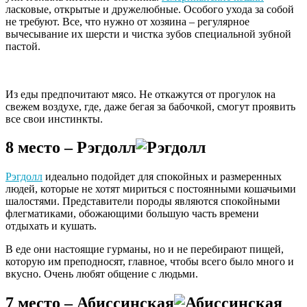
ласковые, открытые и дружелюбные. Особого ухода за собой
не требуют. Все, что нужно от хозяина – регулярное
вычесывание их шерсти и чистка зубов специальной зубной
пастой.
Из еды предпочитают мясо. Не откажутся от прогулок на
свежем воздухе, где, даже бегая за бабочкой, смогут проявить
все свои инстинкты.
8 место – Рэгдолл
Рэгдолл
идеально подойдет для спокойных и размеренных
людей, которые не хотят мириться с постоянными кошачьими
шалостями. Представители породы являются спокойными
флегматиками, обожающими большую часть времени
отдыхать и кушать.
В еде они настоящие гурманы, но и не перебирают пищей,
которую им преподносят, главное, чтобы всего было много и
вкусно. Очень любят общение с людьми.
7 место – Абиссинская