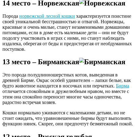
14 место – Норвежская
Порода
норвежской лесной кошки
характеризуется поистине
своей уникальной бесстрашностью и отвагой. Норвежцы,
красивые и очень милые, станут незаменимыми домашними
питомцами, если в доме есть маленькие дети – они не будут
подолгу участвовать в играх с ними, но станут наблюдать
издалека, оберегая от беды и предостерегая от необдуманных
поступков.
13 место – Бирманская
Это порода полудлинношерстных котов, выведенная в
древней Бирме. Окрас особей удивителен – лапки белые, как
будто животное находится в носочках или перчатках.
Бирма
отличается спокойным и дружелюбным нравом, но вместе с
этим она спокойно переносит многие часы одиночества,
радостно встречая хозяев.
Кошки нормально уживаются с маленькими детьми, но не
стоит ожидать, что уравновешенные бирмы будут выполнять
функцию нянек. Скорее, они предпочтут безмятежный покой.
12 место – Русская голубая