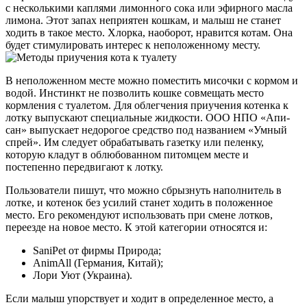
с несколькими каплями лимонного сока или эфирного масла
лимона. Этот запах неприятен кошкам, и малыш не станет
ходить в такое место. Хлорка, наоборот, нравится котам. Она
будет стимулировать интерес к неположенному месту.
В неположенном месте можно поместить мисочки с кормом и
водой. Инстинкт не позволить кошке совмещать место
кормления с туалетом. Для облегчения приучения котенка к
лотку выпускают специальные жидкости. ООО НПО «Апи-
сан» выпускает недорогое средство под названием «Умный
спрей». Им следует обрабатывать газетку или пеленку,
которую кладут в облюбованном питомцем месте и
постепенно передвигают к лотку.
Пользователи пишут, что можно сбрызнуть наполнитель в
лотке, и котенок без усилий станет ходить в положенное
место. Его рекомендуют использовать при смене лотков,
переезде на новое место. К этой категории относятся и:
SaniPet от фирмы Природа;
AnimAll (Германия, Китай);
Лори Уют (Украина).
Если малыш упорствует и ходит в определенное место, а