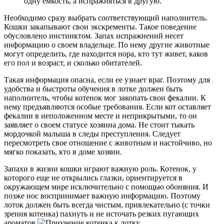
одну емкость, а испражняться в другую.
Необходимо сразу выбрать соответствующий наполнитель.
Кошки закапывают свои экскременты. Такое поведение
обусловлено инстинктом. Запах испражнений несет
информацию о своем владельце. По нему другие животные
могут определить, где находится нора, кто тут живет, каков
его пол и возраст, и сколько обитателей.
Такая информация опасна, если ее узнает враг. Поэтому для
удобства и быстроты обучения в лотке должен быть
наполнитель, чтобы котенок мог закопать свои фекалии. К
нему предъявляются особые требования. Если кот оставляет
фекалии в неположенном месте и неприкрытыми, то он
заявляет о своем статусе хозяина дома. Не стоит тыкать
мордочкой малыша в следы преступления. Следует
пересмотреть свое отношение с животным и настойчиво, но
мягко показать, кто в доме хозяин.
Запахи в жизни кошки играют важную роль. Котенок, у
которого еще не открылись глазки, ориентируется в
окружающем мире исключительно с помощью обоняния. И
позже нос воспринимает важную информацию. Поэтому
лоток должен быть всегда чистым, привлекательно (с точки
зрения котенка) пахнуть и не источать резких пугающих
ароматов.