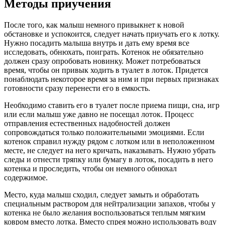
Методы приучения
После того, как малыш немного привыкнет к новой
обстановке и успокоится, следует начать приучать его к лотку.
Нужно посадить малыша внутрь и дать ему время все
исследовать, обнюхать, поиграть. Котенок не обязательно
должен сразу опробовать новинку. Может потребоваться
время, чтобы он привык ходить в туалет в лоток. Придется
понаблюдать некоторое время за ним и при первых признаках
готовности сразу перенести его в емкость.
Необходимо ставить его в туалет после приема пищи, сна, игр
или если малыш уже давно не посещал лоток. Процесс
отправления естественных надобностей должен
сопровождаться только положительными эмоциями. Если
котенок справил нужду рядом с лотком или в неположенном
месте, не следует на него кричать, наказывать. Нужно убрать
следы и отнести тряпку или бумагу в лоток, посадить в него
котенка и проследить, чтобы он немного обнюхал
содержимое.
Место, куда малыш сходил, следует замыть и обработать
специальным раствором для нейтрализации запахов, чтобы у
котенка не было желания воспользоваться теплым мягким
ковром вместо лотка. Вместо спрея можно использовать воду