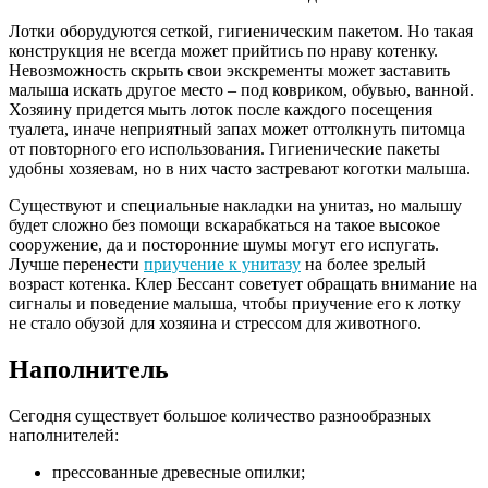
Лотки оборудуются сеткой, гигиеническим пакетом. Но такая
конструкция не всегда может прийтись по нраву котенку.
Невозможность скрыть свои экскременты может заставить
малыша искать другое место – под ковриком, обувью, ванной.
Хозяину придется мыть лоток после каждого посещения
туалета, иначе неприятный запах может оттолкнуть питомца
от повторного его использования. Гигиенические пакеты
удобны хозяевам, но в них часто застревают коготки малыша.
Существуют и специальные накладки на унитаз, но малышу
будет сложно без помощи вскарабкаться на такое высокое
сооружение, да и посторонние шумы могут его испугать.
Лучше перенести
приучение к унитазу
на более зрелый
возраст котенка. Клер Бессант советует обращать внимание на
сигналы и поведение малыша, чтобы приучение его к лотку
не стало обузой для хозяина и стрессом для животного.
Наполнитель
Сегодня существует большое количество разнообразных
наполнителей:
прессованные древесные опилки;