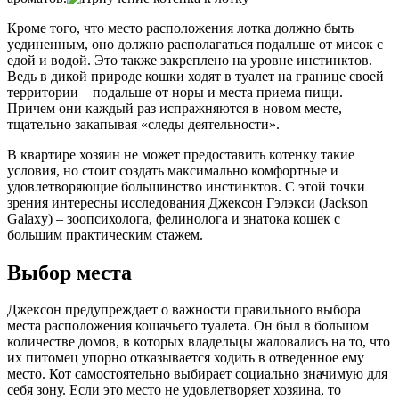
Кроме того, что место расположения лотка должно быть
уединенным, оно должно располагаться подальше от мисок с
едой и водой. Это также закреплено на уровне инстинктов.
Ведь в дикой природе кошки ходят в туалет на границе своей
территории – подальше от норы и места приема пищи.
Причем они каждый раз испражняются в новом месте,
тщательно закапывая «следы деятельности».
В квартире хозяин не может предоставить котенку такие
условия, но стоит создать максимально комфортные и
удовлетворяющие большинство инстинктов. С этой точки
зрения интересны исследования Джексон Гэлэкси (Jackson
Galaxy) – зоопсихолога, фелинолога и знатока кошек с
большим практическим стажем.
Выбор места
Джексон предупреждает о важности правильного выбора
места расположения кошачьего туалета. Он был в большом
количестве домов, в которых владельцы жаловались на то, что
их питомец упорно отказывается ходить в отведенное ему
место. Кот самостоятельно выбирает социально значимую для
себя зону. Если это место не удовлетворяет хозяина, то