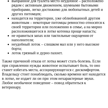
выбранное для туалета место неудобное – расположено
рядом с активным движением, шумными бытовыми
приборами, легко достижимо для любопытных детей и
других питомцев;
находится на территории, уже облюбованной другим
животным – некоторые питомцы ревностно относятся к
своей территории или положению в семье, а на мирно
расположившегося в лотке котенка проще напасть;
не нравиться запах или тактильные ощущения от
наполнителя;
неудобный лоток – слишком мал или у него высокие
борта;
лоток грязный и дурно пахнет.
Также причиной отказа от лотка может стать болезнь. Если
при справлении нужды животное испытывает боль, то оно
станет избегать места, ассоциирующегося с дискомфортом.
Владельцу стоит понаблюдать, сколько времени кот находится
в лотке, не издает ли он при этом нехарактерные звуки.
Любое необычное поведение – повод обратиться к
ветеринару.