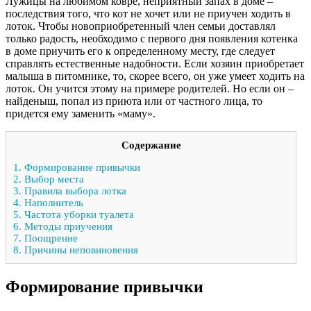
Лужицы на любимом ковре, неприятный запах в доме –
последствия того, что кот не хочет или не приучен ходить в
лоток. Чтобы новоприобретенный член семьи доставлял
только радость, необходимо с первого дня появления котенка
в доме приучить его к определенному месту, где следует
справлять естественные надобности. Если хозяин приобретает
малыша в питомнике, то, скорее всего, он уже умеет ходить на
лоток. Он учится этому на примере родителей. Но если он –
найденыш, попал из приюта или от частного лица, то
придется ему заменить «маму».
Содержание
1.
Формирование привычки
2.
Выбор места
3.
Правила выбора лотка
4.
Наполнитель
5.
Частота уборки туалета
6.
Методы приучения
7.
Поощрение
8.
Причины неповиновения
Формирование привычки