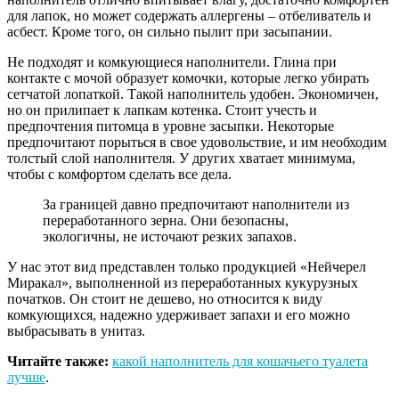
для лапок, но может содержать аллергены – отбеливатель и
асбест. Кроме того, он сильно пылит при засыпании.
Не подходят и комкующиеся наполнители. Глина при
контакте с мочой образует комочки, которые легко убирать
сетчатой лопаткой. Такой наполнитель удобен. Экономичен,
но он прилипает к лапкам котенка. Стоит учесть и
предпочтения питомца в уровне засыпки. Некоторые
предпочитают порыться в свое удовольствие, и им необходим
толстый слой наполнителя. У других хватает минимума,
чтобы с комфортом сделать все дела.
За границей давно предпочитают наполнители из
переработанного зерна. Они безопасны,
экологичны, не источают резких запахов.
У нас этот вид представлен только продукцией «Нейчерел
Миракал», выполненной из переработанных кукурузных
початков. Он стоит не дешево, но относится к виду
комкующихся, надежно удерживает запахи и его можно
выбрасывать в унитаз.
Читайте также:
какой наполнитель для кошачьего туалета
лучше
.