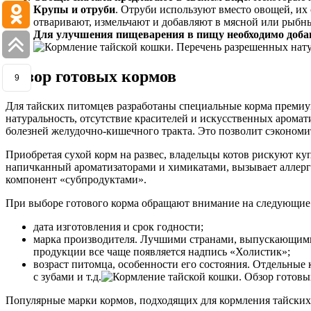
Крупы и отруби
. Отруби используют вместо овощей, их
отваривают, измельчают и добавляют в мясной или рыбн
Для улучшения пищеварения в пищу необходимо добав
Обзор готовых кормов
9
Для тайских питомцев разработаны специальные корма премиум-
натуральность, отсутствие красителей и искусственных аромати
болезней желудочно-кишечного тракта. Это позволит сэкономит
Приобретая сухой корм на развес, владельцы котов рискуют ку
напичканный ароматизаторами и химикатами, вызывает аллерг
компонент «субпродуктами».
При выборе готового корма обращают внимание на следующие
дата изготовления и срок годности;
марка производителя. Лучшими странами, выпускающими 
продукции все чаще появляется надпись «Холистик»;
возраст питомца, особенности его состояния. Отдельны
с зубами и т.д.
Популярные марки кормов, подходящих для кормления тайских