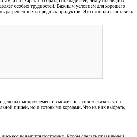
отам, а вот характер гораздо покладистее, чем у последних,
ставляет особых трудностей. Важным условием для хорошего
нь разрешенных и вредных продуктов. Это позволит составить
тдельных микроэлементов может негативно сказаться на
льной пищей, но и готовыми кормами. Что из них выбрать,
 дискуссии ведутся постоянно. Чтобы сделать правильный