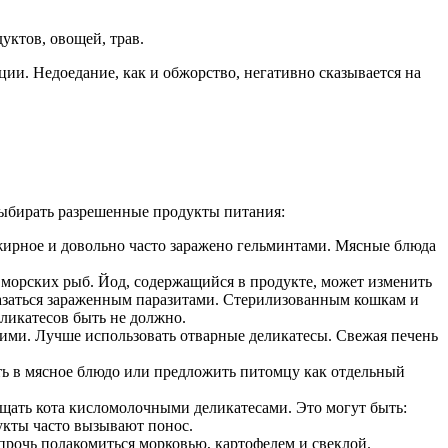
уктов, овощей, трав.
ии. Недоедание, как и обжорство, негативно сказывается на
выбирать разрешенные продукты питания:
 жирное и довольно часто заражено гельминтами. Мясные блюда
 морских рыб. Йод, содержащийся в продукте, может изменить
казаться зараженным паразитами. Стерилизованным кошкам и
ликатесов быть не должно.
кими. Лучше использовать отварные деликатесы. Свежая печень
ть в мясное блюдо или предложить питомцу как отдельный
ощать кота кисломолочными деликатесами. Это могут быть:
дукты часто вызывают понос.
 прочь полакомиться морковью, картофелем и свеклой.