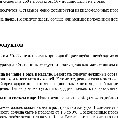
 нуждается в 250 г продуктов. Эту порцию делят на 2 раза.
бпродуктов. Остальное меню формируется из кисломолочных прод
на пачке. Не следует давать больше или меньше положенной порц
родуктов
асом. Чтобы не испортить природный цвет шубки, необходимо 
курятина. От свинины следует отказаться, так как мясо слишком
а не чаще 1 раза в неделю
. Выбирать следует нежирные сорта
 слишком много мелких костей. К тому же, речной улов может о
 вред здоровью. Поэтому в рационе таких питомцев рыбных де
делю
. Питомца можно угостить сердцем, почками, печенью, лег
м или свежем виде
. Измельченные вареные яйца можно добави
вежее молоко может вызвать расстройство желудка. Полезнее уг
ирность должна быть в пределах от 1,5 до 9%. Обезжиренные про
коты любят огурцы, тыкву, кабачки. Встречаются и такие, кто не