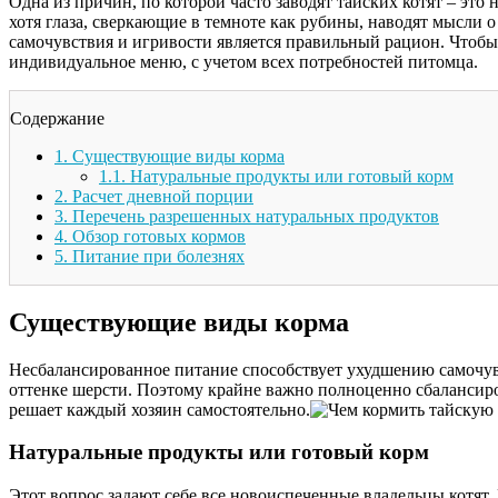
Одна из причин, по которой часто заводят тайских котят – это 
хотя глаза, сверкающие в темноте как рубины, наводят мысли 
самочувствия и игривости является правильный рацион. Чтобы
индивидуальное меню, с учетом всех потребностей питомца.
Содержание
1.
Существующие виды корма
1.1.
Натуральные продукты или готовый корм
2.
Расчет дневной порции
3.
Перечень разрешенных натуральных продуктов
4.
Обзор готовых кормов
5.
Питание при болезнях
Существующие виды корма
Несбалансированное питание способствует ухудшению самочув
оттенке шерсти. Поэтому крайне важно полноценно сбалансиро
решает каждый хозяин самостоятельно.
Натуральные продукты или готовый корм
Этот вопрос задают себе все новоиспеченные владельцы котят