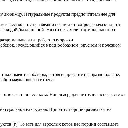
му любимцу. Натуральные продукты предпочтительнее для
 путешествовать, неизбежно возникнет вопрос, с кем оставить
а с водой была полной. Никто не захочет идти на рынок за
раздо меньше или требуют заморозки.
ребенок, нуждающийся в разнообразном, вкусном и полезном
отных имеются обжоры, готовые проглотить гораздо больше,
алобно мяукающего хитреца.
от возраста и веса кота. Например, для питомцев в возрасте от
г натуральной еды в день. При этом порцию разделяют на
тов (г). То есть для взрослых котов вес порции составляет