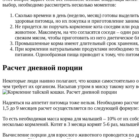
выбор, необходимо рассмотреть несколько моментов:
Сколько времени в день (неделю, месяц) готовы выдели
здоровья питомца, но их покупка и приготовление заним
Не придется ли поручать кормление кота соседям или родс
животное. Максимум, на что согласятся соседи – один раз
свежим мясом, чтобы приготовить из него диетическое бл
Промышленные корма имеют длительный срок хранения, п
При кормлении натуральными продуктами необходимо тща
питании. Однообразная пища приводит к тому, что пито
Расчет дневной порции
Некоторые люди наивно полагают, что кошки самостоятельно 
чем требует их организм. Насыпав утром в миску такому коту
Надеяться на аппетит питомца тоже нельзя. Необходимо рассчита
1,5 до 9 месяцев расчет осуществляется по следующей формуле:
То есть необходимая масса корма для малышей – 10% от их собс
несколько кормлений. Котят в 3 месяца кормят 5-6 раз, малыше
Вычисление порции для взрослого животного проводится по друг