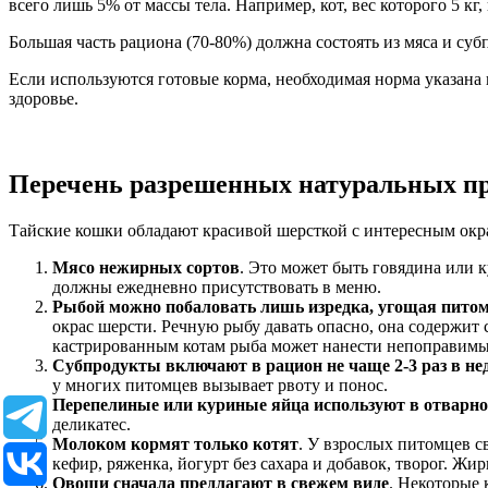
всего лишь 5% от массы тела. Например, кот, вес которого 5 кг,
Большая часть рациона (70-80%) должна состоять из мяса и су
Если используются готовые корма, необходимая норма указана 
здоровье.
Перечень разрешенных натуральных п
Тайские кошки обладают красивой шерсткой с интересным окр
Мясо нежирных сортов
. Это может быть говядина или 
должны ежедневно присутствовать в меню.
Рыбой можно побаловать лишь изредка, угощая питомц
окрас шерсти. Речную рыбу давать опасно, она содержит
кастрированным котам рыба может нанести непоправимый
Субпродукты включают в рацион не чаще 2-3 раз в не
у многих питомцев вызывает рвоту и понос.
Перепелиные или куриные яйца используют в отварно
деликатес.
Молоком кормят только котят
. У взрослых питомцев с
кефир, ряженка, йогурт без сахара и добавок, творог. Ж
Овощи сначала предлагают в свежем виде
. Некоторые 