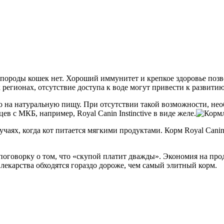
породы кошек нет. Хороший иммунитет и крепкое здоровье позво
егионах, отсутствие доступа к воде могут привести к развити
го на натуральную пищу. При отсутствии такой возможности, н
в с МКБ, например, Royal Canin Instinctive в виде желе.
чаях, когда кот питается мягкими продуктами. Корм Royal Canin
оговорку о том, что «скупой платит дважды». Экономия на про
 лекарства обходятся гораздо дороже, чем самый элитный корм.