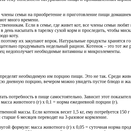
ть члены семьи на приобретение и приготовление пищи домашне
ают много времени.
твенникам. Если в семье, где живет кот, все члены семьи любят
 в день насыпать в тарелку сухой корм и проследить, чтобы миск
юдо коту.
оэтому их закупают впрок. Натуральные продукты хранятся го
тельно продумывать недельный рацион. Котенок – это тот же 
мец недополучает необходимые витамины и микроэлементы.
определят необходимую им порцию пищи. Это не так. Среди жив
 всю дневную порцию, вечером можно увидеть пустое блюдо и ж
ть потребность в пище самостоятельно. Зависит этот показатель 
 масса животного (г) х 0,1 = норма ежедневной порции (г).
твенной массы. Если котенок весит 1,5 кг, ему потребуется 150 
й старше 6 месяцев переводят на 3-разовое кормление.
ой формуле: масса животного (г) х 0,05 = суточная норма продук