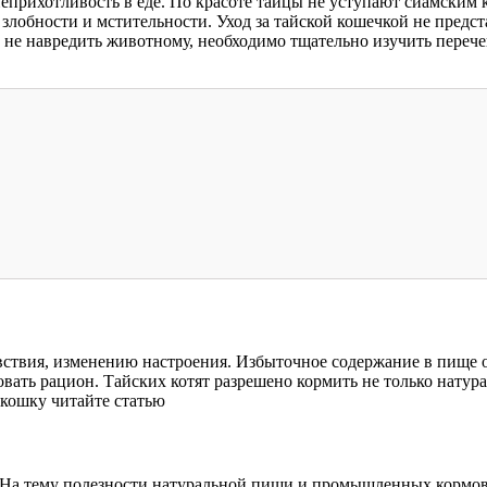
неприхотливость в еде. По красоте тайцы не уступают сиамским к
о злобности и мстительности. Уход за тайской кошечкой не пред
 не навредить животному, необходимо тщательно изучить перече
ствия, изменению настроения. Избыточное содержание в пище о
вать рацион. Тайских котят разрешено кормить не только натура
. На тему полезности натуральной пищи и промышленных кормов