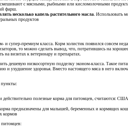
 смешивают с мясными, рыбными или кисломолочными продуктами.
ый фарш.
лять несколько капель растительного масла
. Использовать м
 и супер-премиум класса. Корм холистик появился совсем недав
заторов, то можно сделать вывод, что, потратившись на хорошее
ь на визитах к ветеринару и препаратах.
пить дешевую низкосортную подделку эконом-класса. Такое пита
ию и ухудшение здоровья. Вместо настоящего мяса в него вклю
 пункты:
действительно полезные корма для питомцев, считаются: США,
е корма предназначены для малышей, беременных и кормящих к
 питомцев: